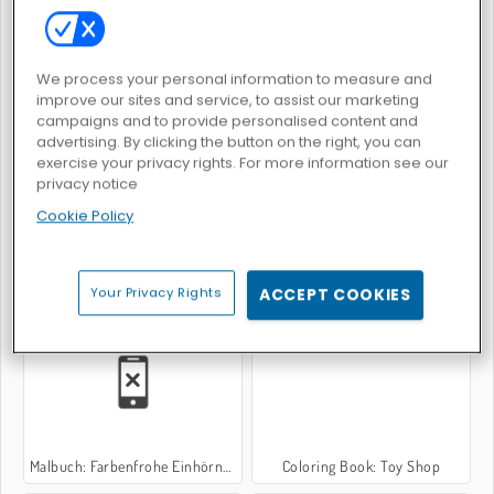
We process your personal information to measure and
improve our sites and service, to assist our marketing
Coloring Bunny Book
Betsys Künste: Sommer-Sandmalerei
campaigns and to provide personalised content and
advertising. By clicking the button on the right, you can
exercise your privacy rights. For more information see our
privacy notice
Cookie Policy
Sechsecke kombinieren
Tiere im Zoo: Malbuch
Your Privacy Rights
ACCEPT COOKIES
Malbuch: Farbenfrohe Einhörner
Coloring Book: Toy Shop