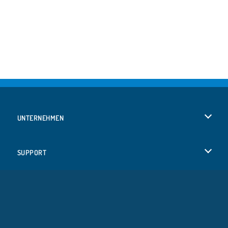
UNTERNEHMEN
Benutzungsbedingungen
SUPPORT
Unsere Datenschutzre ...
Hilfe
SPRACHEN
Cookies
Русский