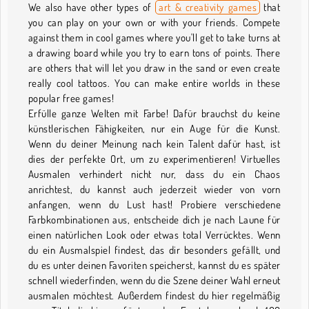
We also have other types of
art & creativity games
that
you can play on your own or with your friends. Compete
against them in cool games where you'll get to take turns at
a drawing board while you try to earn tons of points. There
are others that will let you draw in the sand or even create
really cool tattoos. You can make entire worlds in these
popular free games!
Erfülle ganze Welten mit Farbe! Dafür brauchst du keine
künstlerischen Fähigkeiten, nur ein Auge für die Kunst.
Wenn du deiner Meinung nach kein Talent dafür hast, ist
dies der perfekte Ort, um zu experimentieren! Virtuelles
Ausmalen verhindert nicht nur, dass du ein Chaos
anrichtest, du kannst auch jederzeit wieder von vorn
anfangen, wenn du Lust hast! Probiere verschiedene
Farbkombinationen aus, entscheide dich je nach Laune für
einen natürlichen Look oder etwas total Verrücktes. Wenn
du ein Ausmalspiel findest, das dir besonders gefällt, und
du es unter deinen Favoriten speicherst, kannst du es später
schnell wiederfinden, wenn du die Szene deiner Wahl erneut
ausmalen möchtest. Außerdem findest du hier regelmäßig