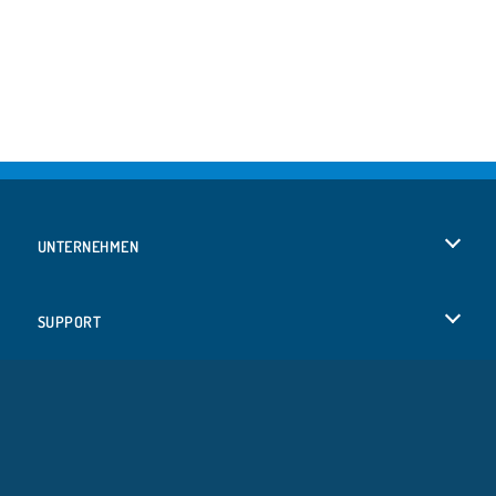
UNTERNEHMEN
Benutzungsbedingungen
SUPPORT
Unsere Datenschutzre ...
Hilfe
SPRACHEN
Cookies
Русский