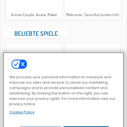
Anime Couple: Avatar Maker
Makronen: Saras Kochunterricht
BELIEBTE SPIELE
We process your personal information to measure and
Y8 Snakes
Family Relics
improve our sites and service, to assist our marketing
campaigns and to provide personalised content and
advertising. By clicking the button on the right, you can
exercise your privacy rights. For more information see our
privacy notice
Cookie Policy
Verfluchter Schatz 2
Real Love Tester