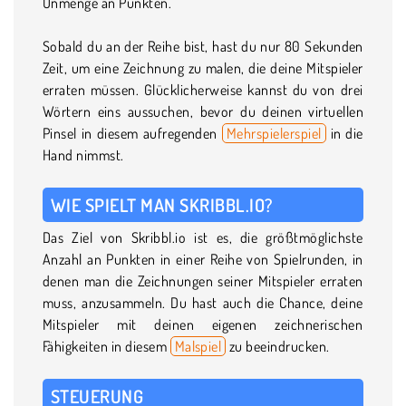
Unmenge an Punkten.
Sobald du an der Reihe bist, hast du nur 80 Sekunden
Zeit, um eine Zeichnung zu malen, die deine Mitspieler
erraten müssen. Glücklicherweise kannst du von drei
Wörtern eins aussuchen, bevor du deinen virtuellen
Pinsel in diesem aufregenden
Mehrspielerspiel
in die
Hand nimmst.
WIE SPIELT MAN SKRIBBL.IO?
Das Ziel von Skribbl.io ist es, die größtmöglichste
Anzahl an Punkten in einer Reihe von Spielrunden, in
denen man die Zeichnungen seiner Mitspieler erraten
muss, anzusammeln. Du hast auch die Chance, deine
Mitspieler mit deinen eigenen zeichnerischen
Fähigkeiten in diesem
Malspiel
zu beeindrucken.
STEUERUNG