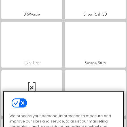
DRAWar.io
Snow Rush 3D
Light Line
Banana Farm
Idle Farm
Mini Pop-Tarts: Sara's Cooking Class
We process your personal information to measure and
improve our sites and service, to assist our marketing
campaigns and to provide personalised content and