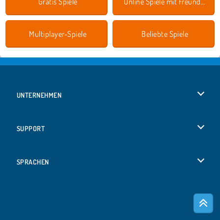
Gratis Spiele
Online Spiele mit Freunden
Multiplayer-Spiele
Beliebte Spiele
UNTERNEHMEN
Benutzungsbedingungen
SUPPORT
Unsere Datenschutzre ...
Hilfe
SPRACHEN
Cookies
English
Cookie-Kontrolle
Русский