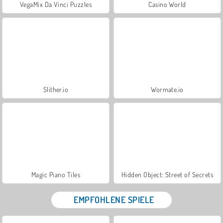
VegaMix Da Vinci Puzzles
Casino World
Slither.io
Wormate.io
Magic Piano Tiles
Hidden Object: Street of Secrets
EMPFOHLENE SPIELE