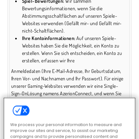
Spiel-Bewertungen:
Wir sammeln
Bewertungsinformationen, wenn Sie die
Abstimmungsschaltflächen auf unseren Spiele-
Websites verwenden (Gefällt mir- und Gefällt mir-
nicht-Schaltflächen).
Ihre Kontoinformationen:
Auf unseren Spiele-
Websites haben Sie die Möglichkeit, ein Konto zu
erstellen. Wenn Sie sich entscheiden, ein Konto zu
erstellen, erfassen wir Ihre
Anmeldedaten (Ihre E-Mail-Adresse, Ihr Geburtsdatum,
Ihren Vor- und Nachnamen und Ihr Passwort). Für einige
unserer Gaming-Websites verwenden wir eine Single-
Sign-On­Lösung namens AzerionConnect, und wenn Sie
ein Konto auf diesen Gaming-Websites erstellen, erstellen
Sie ein Azerion Connect-Konto.
Persönliche Daten, die wir durch Ihre Nutzung unserer
Dienste erhalten oder erzeugen
We process your personal information to measure and
Wenn Sie auf unsere Spiele-Webseiten zugreifen oder ein
improve our sites and service, to assist our marketing
campaigns and to provide personalised content and
Spiel von unseren Spiele-Webseiten spielen, verarbeiten