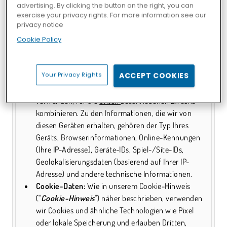
advertising. By clicking the button on the right, you can
wir auch gerätebezogene Informationen und
exercise your privacy rights. For more information see our
Informationen darüber, wie Sie mit unseren Spielen oder
privacy notice
Spiele-Webseiten interagieren, einschließlich:
Cookie Policy
Technische Informationen:
Wir sammeln
Informationen über Ihr Gerät/Ihre
Your Privacy Rights
ACCEPT COOKIES
Geräteeinstellungen und können diese
Informationen über verschiedene Geräte, die Sie
verwenden, für die
unten
beschriebenen Zwecke
kombinieren. Zu den Informationen, die wir von
diesen Geräten erhalten, gehören der Typ Ihres
Geräts, Browserinformationen, Online-Kennungen
(Ihre IP-Adresse), Geräte-IDs, Spiel-/Site-IDs,
Geolokalisierungsdaten (basierend auf Ihrer IP-
Adresse) und andere technische Informationen.
Cookie-Daten:
Wie in unserem Cookie-Hinweis
("
Cookie-Hinweis
") näher beschrieben, verwenden
wir Cookies und ähnliche Technologien wie Pixel
oder lokale Speicherung und erlauben Dritten,