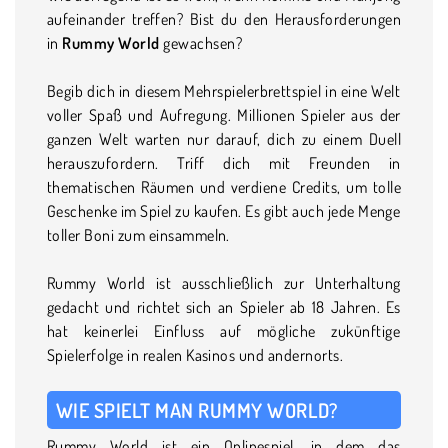
aufeinander treffen? Bist du den Herausforderungen
in
Rummy World
gewachsen?
Begib dich in diesem Mehrspielerbrettspiel in eine Welt
voller Spaß und Aufregung. Millionen Spieler aus der
ganzen Welt warten nur darauf, dich zu einem Duell
herauszufordern. Triff dich mit Freunden in
thematischen Räumen und verdiene Credits, um tolle
Geschenke im Spiel zu kaufen. Es gibt auch jede Menge
toller Boni zum einsammeln.
Rummy World ist ausschließlich zur Unterhaltung
gedacht und richtet sich an Spieler ab 18 Jahren. Es
hat keinerlei Einfluss auf mögliche zukünftige
Spielerfolge in realen Kasinos und andernorts.
WIE SPIELT MAN RUMMY WORLD?
Rummy World ist ein Onlinespiel, in dem das