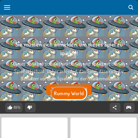
Sie müssen sich anmelden, um dieses Spiel zu
spielen!
Dieses Spiel hat soziale Funktionen und speichert deinen
Spielfortschritt. Daher erfordert das Spiel, dass sich die
Benutzer vor dem Spielen bei der Site anmelden.
JETZT EINLOGGEN
Rummy World
89%