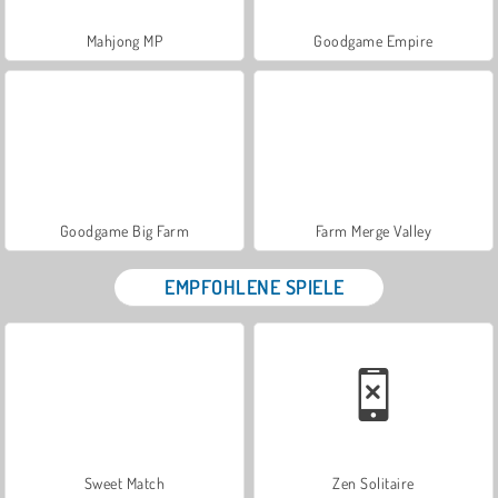
Mahjong MP
Goodgame Empire
Goodgame Big Farm
Farm Merge Valley
EMPFOHLENE SPIELE
Sweet Match
Zen Solitaire