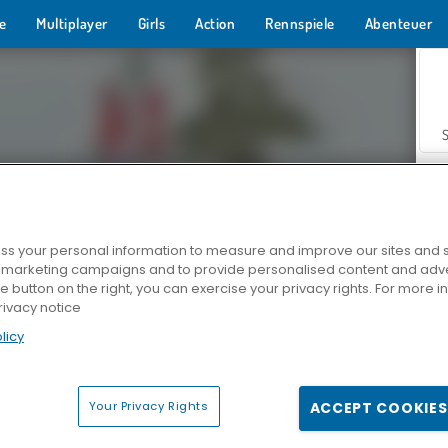
e
Multiplayer
Girls
Action
Rennspiele
Abenteuer
s your personal information to measure and improve our sites and s
r marketing campaigns and to provide personalised content and adver
Z
he button on the right, you can exercise your privacy rights. For more 
rivacy notice
licy
Your Privacy Rights
ACCEPT COOKIES