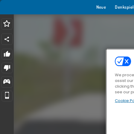
Neue
Denkspiel
We proces
assist ou
clicking t
see our p
Cookie Po