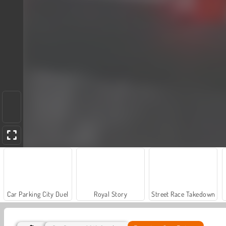
Car Parking City Duel
Royal Story
Street Race Takedown