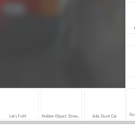
For
Let's Fish!
Hidden Object: Street of Secrets
Ado Stunt Car