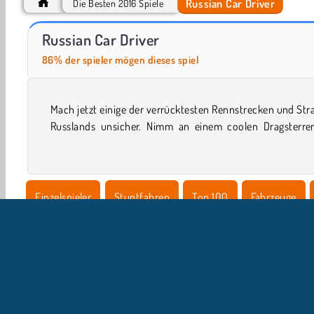
Russian Car Driver
Die Besten 2016 Spiele
Nitro Heads
Hill Racing Challenge
Russian Car Driver
86% der spieler mögen dieses spiel
Mach jetzt einige der verrücktesten Rennstrecken und St
teil, beweise, wie gut du einparken kannst oder spiele 
Russlands unsicher. Nimm an einem coolen Dragsterre
Einzelspieler
Stuntfahren
Top 100
Fahrzeuge
Crazygames
Drift Spiele
Fahrspiele
Gratis
Be