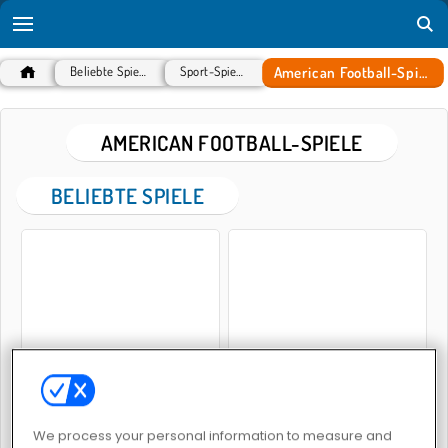
American Football-Spiele
Beliebte Spiele
Sport-Spiele
AMERICAN FOOTBALL-SPIELE
BELIEBTE SPIELE
Rotate Soccer
Football Kickoff
We process your personal information to measure and