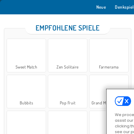
Neue
Denkspiel
EMPFOHLENE SPIELE
Sweet Match
Zen Solitaire
Farmerama
Bubbits
Pop Fruit
Grand Mahjong Connect
We proces
assist ou
clicking t
see our p