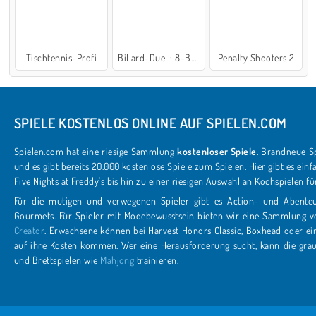
Tischtennis-Profi
Billard-Duell: 8-Ball-Poolbillard
Penalty Shooters 2
SPIELE KOSTENLOS ONLINE AUF SPIELEN.COM
Spielen.com hat eine riesige Sammlung
kostenloser Spiele
. Brandneue Spiele
und es gibt bereits 20.000 kostenlose Spiele zum Spielen. Hier gibt es einfach alle
Five Nights at Freddy's bis hin zu einer riesigen Auswahl an 
Für die mutigen und verwegenen Spieler gibt es Action- und Abenteue
Gourmets. Für Spieler mit Modebewusstsein bieten wir eine Sammlun
Creator
. Erwachsene können bei Harvest Honors Classic, Boxhead oder einer Schlacht in der „Bomb It"-Serie
auf ihre Kosten kommen. Wer eine Herausfor
und Brettspielen wie
Mahjong
trainieren.