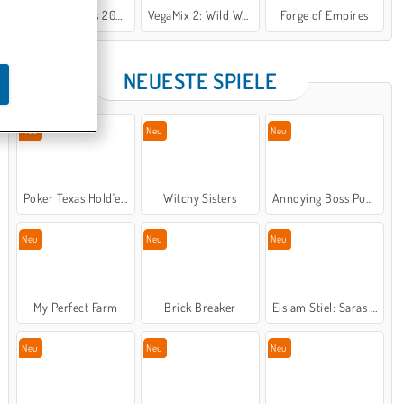
Tennis Masters 2026
VegaMix 2: Wild West
Forge of Empires
Goodgame Empire
NEUESTE SPIELE
Neu
Neu
Neu
Poker Texas Hold'em
Witchy Sisters
Annoying Boss Punch Game
Neu
Neu
Neu
My Perfect Farm
Brick Breaker
Eis am Stiel: Saras Kochunterricht
Neu
Neu
Neu