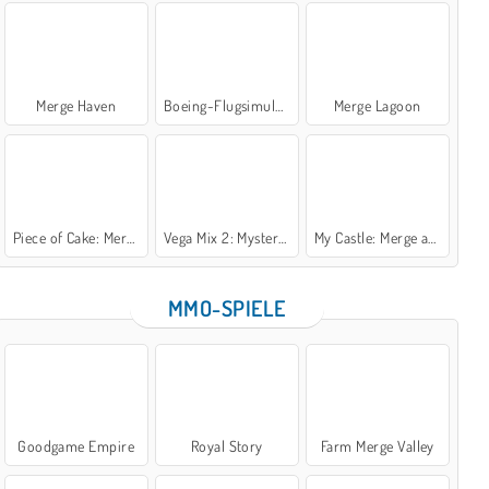
Merge Haven
Boeing-Flugsimulator
Merge Lagoon
Piece of Cake: Merge and Bake
Vega Mix 2: Mystery of Island
My Castle: Merge and Story
MMO-SPIELE
Goodgame Empire
Royal Story
Farm Merge Valley