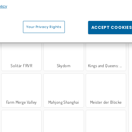
Cross Stitch Masters
Cake Merge 2
Marble Sort
licy
ROBIEREN!
Your Privacy Rights
ACCEPT COOKIES
Solitär FRVR
Skydom
Kings and Queens: Solitaire TriPeaks
Farm Merge Valley
Mahjong Shanghai
Meister der Blöcke