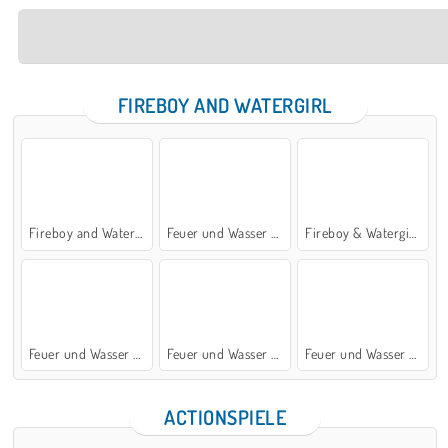
FIREBOY AND WATERGIRL
Fireboy and Watergirl: The Forest Temple
Feuer und Wasser 5: Elemente
Fireboy & Watergirl 7: and Friends
Feuer und Wasser 6: Märchen
Feuer und Wasser 2: Lichttempel
Feuer und Wasser 4: Kristalltempel
ACTIONSPIELE