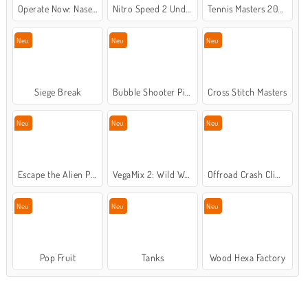
Operate Now: Nasenoperation
Nitro Speed 2 Underground
Tennis Masters 2026
Neu
Neu
Neu
Siege Break
Bubble Shooter Pirate Treasures
Cross Stitch Masters
Neu
Neu
Neu
Escape the Alien Prison
VegaMix 2: Wild West
Offroad Crash Climber 4X4
Neu
Neu
Neu
Pop Fruit
Tanks
Wood Hexa Factory