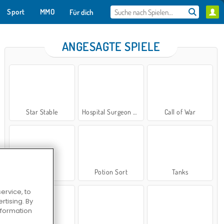
Sport
MMO
Für dich
ANGESAGTE SPIELE
Star Stable
Hospital Surgeon Doctor Game
Call of War
Cake Merge 2
Ma
JETZT SPIELEN
Bubbits
Potion Sort
Tanks
ervice, to
Neu
tising. By
information