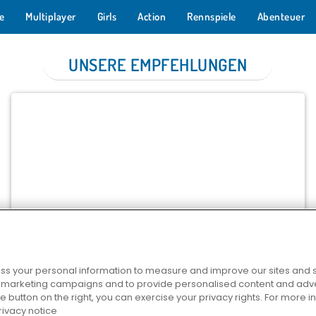
e
Multiplayer
Girls
Action
Rennspiele
Abenteuer
UNSERE EMPFEHLUNGEN
Cross Stitch Masters
JETZT SPIELEN
s your personal information to measure and improve our sites and s
r marketing campaigns and to provide personalised content and adver
he button on the right, you can exercise your privacy rights. For more 
rivacy notice