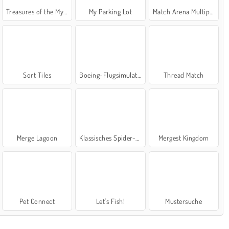
Treasures of the Mystic Sea
My Parking Lot
Match Arena Multiplayer
Sort Tiles
Boeing-Flugsimulator
Thread Match
Merge Lagoon
Klassisches Spider-Solitär
Mergest Kingdom
Pet Connect
Let's Fish!
Mustersuche