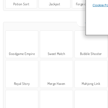
Potion Sort
Jackpot
Forge of Empires
Cookie Po
JETZT P
Goodgame Empire
Sweet Match
Bubble Shooter
Royal Story
Merge Haven
Mahjong Link