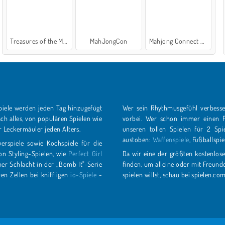
Treasures of the Mystic Sea
MahJongCon
Mahjong Connect Classic
 werden jeden Tag hinzugefügt
Wer sein Rhythmusgefühl verbesser
s, von populären Spielen wie
vorbei. Wer schon immer einen Freund beim Basketball oder zum Kampf herausfordern wollte, ist mit
Kochspielen für Leckermäuler jeden Alters.
unseren tollen Spielen für 2 Spieler bestens bedient. Du kannst dich bei uns in allen Spielkategorien
austoben:
Waffenspiele
, Fußballspie
rspiele sowie Kochspiele für die
g von Styling-Spielen, wie
Perfect Girl
Da wir eine der größten kostenlos
finden, um alleine oder mit Freunden und deiner Familie spielen zu können. Wann auch immer du also online
derung sucht, kann die grauen Zellen bei kniffligen
io-Spiele
-
spielen willst, schau bei spiel