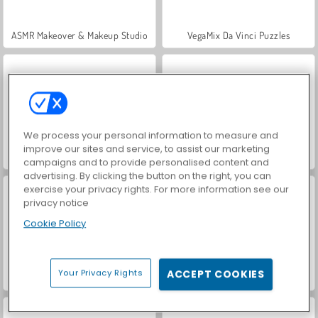
ASMR Makeover & Makeup Studio
VegaMix Da Vinci Puzzles
We process your personal information to measure and
improve our sites and service, to assist our marketing
Schulbeginn: Tiere ausmalen
Schulbeginn: Malbuch
campaigns and to provide personalised content and
advertising. By clicking the button on the right, you can
exercise your privacy rights. For more information see our
privacy notice
Cookie Policy
Your Privacy Rights
ACCEPT COOKIES
Hidden Object: Street of Secrets
Day at School: My Teacher Games