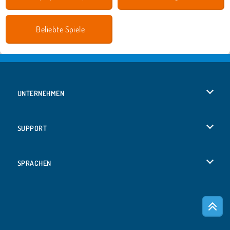
Beliebte Spiele
UNTERNEHMEN
Benutzungsbedingungen
SUPPORT
Unsere Datenschutzre ...
Hilfe
SPRACHEN
Cookies
English
Cookie-Kontrolle
Русский