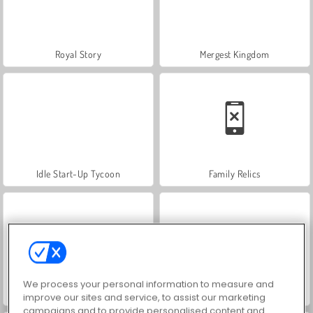
Royal Story
Mergest Kingdom
Idle Start-Up Tycoon
Family Relics
We process your personal information to measure and
Goodgame Big Farm
Let's Fish!
improve our sites and service, to assist our marketing
campaigns and to provide personalised content and