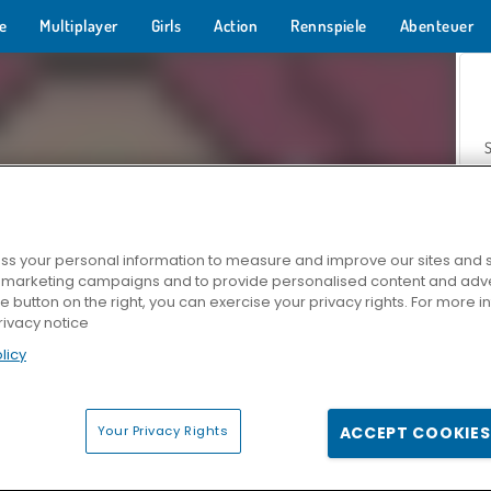
e
Multiplayer
Girls
Action
Rennspiele
Abenteuer
s your personal information to measure and improve our sites and s
r marketing campaigns and to provide personalised content and adver
Z
he button on the right, you can exercise your privacy rights. For more 
rivacy notice
licy
Your Privacy Rights
ACCEPT COOKIES