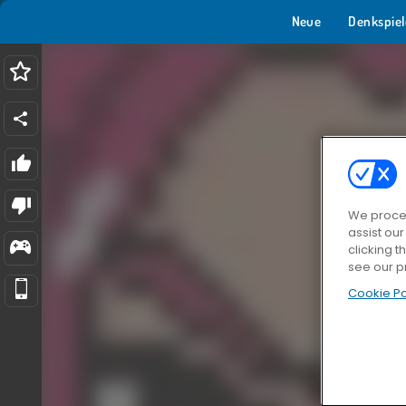
Neue
Denkspiel
We proces
assist ou
clicking t
see our p
Cookie Po