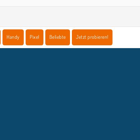
Handy
Pixel
Beliebte
Jetzt probieren!
NTERNEHMEN
SUPPORT
Benutzungsbedingungen
Cookie-Kontrolle
Hilfe
Unsere Datenschutzre ...
Cookies