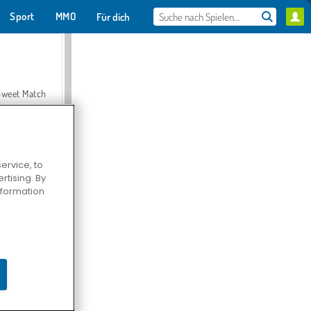
Sport
MMO
Für dich
Sweet Match
ervice, to
tising. By
en Solitaire
information
Farmerama