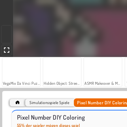
VegaMix Da Vinci Puzzles
Hidden Object: Street of Secrets
ASMR Makeover & Makeup Studio
Pixel Number DIY Colorin
Simulationsspiele Spiele
Car Parking City Duel
Pixelkunst 3D
Pixel Number DIY Coloring
55% der spieler mögen dieses spiel