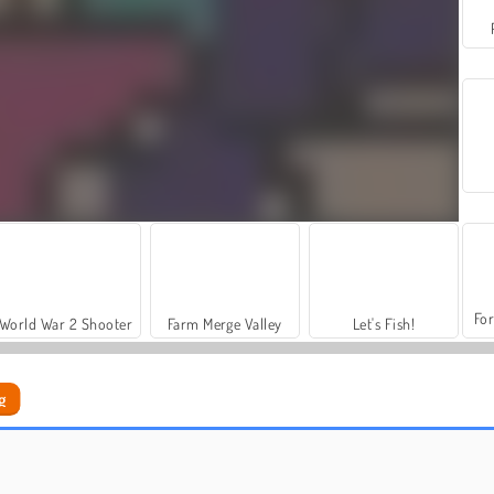
For
World War 2 Shooter
Farm Merge Valley
Let's Fish!
g
Malbuch: Farbenfrohe Einhörner
Im Sand zeichnen