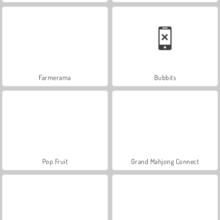
Farmerama
Bubbits
Pop Fruit
Grand Mahjong Connect