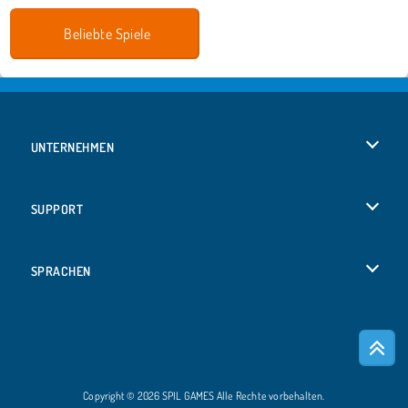
Beliebte Spiele
UNTERNEHMEN
Benutzungsbedingungen
SUPPORT
Unsere Datenschutzre ...
Hilfe
SPRACHEN
Cookies
English
Cookie-Kontrolle
Русский
Copyright © 2026 SPIL GAMES Alle Rechte vorbehalten.