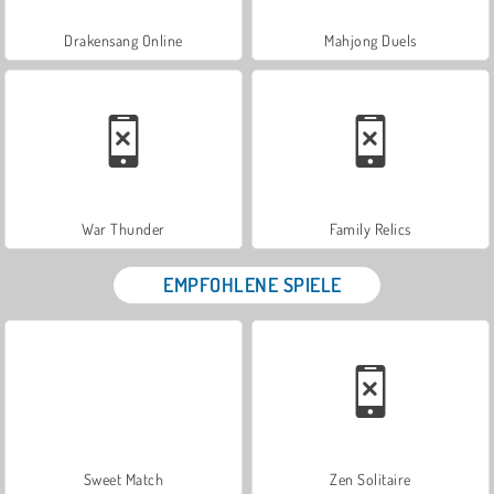
Drakensang Online
Mahjong Duels
War Thunder
Family Relics
EMPFOHLENE SPIELE
Sweet Match
Zen Solitaire