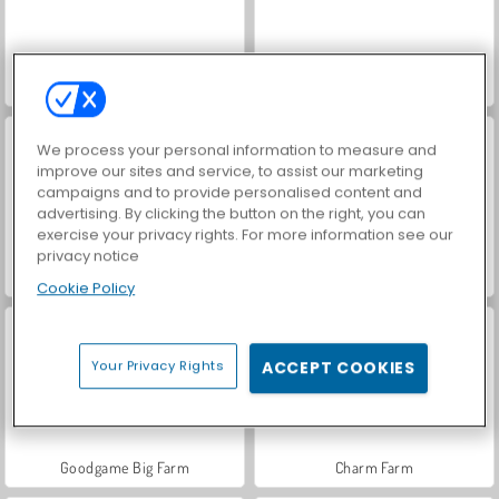
Rummy World
Royal Story
We process your personal information to measure and
improve our sites and service, to assist our marketing
campaigns and to provide personalised content and
advertising. By clicking the button on the right, you can
exercise your privacy rights. For more information see our
privacy notice
Jackpot
Fishing Clash
Cookie Policy
Your Privacy Rights
ACCEPT COOKIES
Goodgame Big Farm
Charm Farm