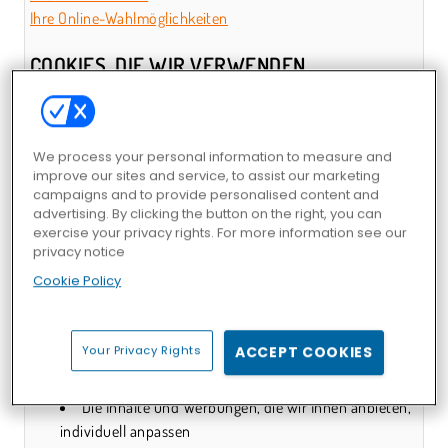
Ihre Online-Wahlmöglichkeiten
COOKIES, DIE WIR VERWENDEN
Wir nutzen unterschiedliche Kategorien von Cookies, und
jede Kategorie übernimmt auf unseren Websites eine
andere Funktion. In den Angaben weiter unten erfahren Sie,
We process your personal information to measure and
in welche Kategorien Cookies eingeteilt werden. Mit Cookies
improve our sites and service, to assist our marketing
verbessern und personalisieren wir Ihren Aufenthalt auf
campaigns and to provide personalised content and
advertising. By clicking the button on the right, you can
unseren Websites zu folgenden Zwecken:
exercise your privacy rights. For more information see our
Dienste und Funktionen durchführen und
privacy notice
verbessern;
Cookie Policy
Sie erkennen, wenn Sie eine unserer Websites
besuchen, und Ihre Anmeldedaten überprüfen;
Ihre bevorzugten Einstellungen speichern;
Your Privacy Rights
ACCEPT COOKIES
Die Wirksamkeit unserer Angebote, Werbungen und
E-Mail-Nachrichten überprüfen;
Die Inhalte und Werbungen, die wir Ihnen anbieten,
individuell anpassen