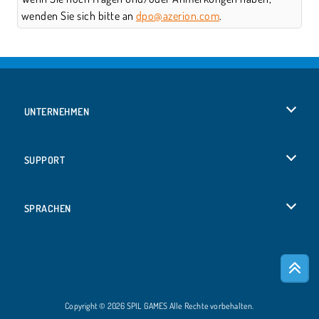
wenden Sie sich bitte an
dpo@azerion.com
.
UNTERNEHMEN
Benutzungsbedingungen
SUPPORT
Unsere Datenschutzre ...
Hilfe
SPRACHEN
Cookies
English
Cookie-Kontrolle
Русский
Copyright © 2026 SPIL GAMES Alle Rechte vorbehalten.