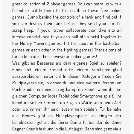
great collection of 2 player games. You can team up with a
friend or battle them to the death in these free online
games. Jump behind the controls of a tank and find out if
you can destroy their tank before they send yours to the
scrap heap. If you’d rather collaborate than dive into an
intense conflict, see if you can pull off a heist together in
the Money Movers games. Hit the court in the basketball
games or each other in the fighting games! There's tons of
fun to be had in these awesome online games!
Was gibt es Besseres als dein eigenes Spiel zu spielen?
Eines mit einem Freund oder einem Familienmitglied
auszuprobieren, natürlich! In dieser Kategorie finden Sie
Multiplayerspiele, in denen du und eine weitere Person um
Punkte oder um einen Sieg kämpfen könnt, wenn ihr am
gleichen Computer (oder Tablet oder Smartphone spielt). Ihr
könnt im selben Zimmer, im Zug, im Warteraum beim Arzt
oder wo immer ihr seid, zusammen spielen! Für beinahe
alle Genres gibt es Multiplayerspiele. Zu einigen der
beliebtesten gehört die Serie Bomb It, bei der du deine
Gegner überlistest und in die Luft jagst. Dann sind ganz viele