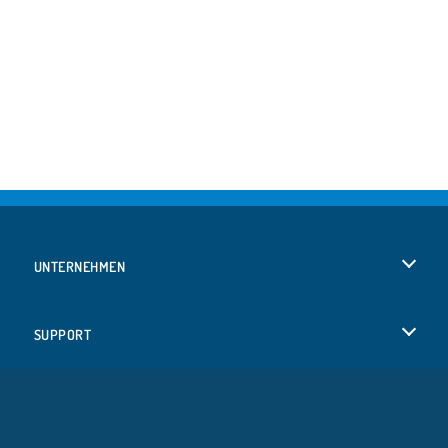
UNTERNEHMEN
Benutzungsbedingungen
SUPPORT
Unsere Datenschutzre ...
Hilfe
SPRACHEN
Cookies