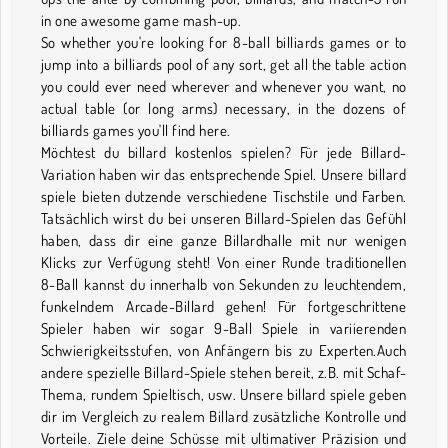
in one awesome game mash-up.
So whether you're looking for 8-ball billiards games or to
jump into a billiards pool of any sort, get all the table action
you could ever need wherever and whenever you want, no
actual table (or long arms) necessary, in the dozens of
billiards games you'll find here.
Möchtest du billard kostenlos spielen? Für jede Billard-
Variation haben wir das entsprechende Spiel. Unsere billard
spiele bieten dutzende verschiedene Tischstile und Farben.
Tatsächlich wirst du bei unseren Billard-Spielen das Gefühl
haben, dass dir eine ganze Billardhalle mit nur wenigen
Klicks zur Verfügung steht! Von einer Runde traditionellen
8-Ball kannst du innerhalb von Sekunden zu leuchtendem,
funkelndem Arcade-Billard gehen! Für fortgeschrittene
Spieler haben wir sogar 9-Ball Spiele in variierenden
Schwierigkeitsstufen, von Anfängern bis zu Experten.Auch
andere spezielle Billard-Spiele stehen bereit, z.B. mit Schaf-
Thema, rundem Spieltisch, usw. Unsere billard spiele geben
dir im Vergleich zu realem Billard zusätzliche Kontrolle und
Vorteile. Ziele deine Schüsse mit ultimativer Präzision und