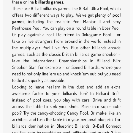
these online
billiards games
.
There are 8-ball billiards games like 8 Ball Ultra Pool, which
offers two different ways to play. We've got plenty of
pool
games
, including the realistic Pool Maniac II and sexy
Penthouse Pool. You can play on a round table in Uber Pool.
Or play against a real-life friend in Gokogame Pool – or
take on live strangers from around in the world instead in
the multiplayer Pool Live Pro. Plus other billiards arcade
games, such as the classic British billiards game snooker –
take the International Championships in Billiard Blitz
Snooker Star, for example – or Speed Billiards, where you
need to not only line 'em up and knock 'em out, but you need
to do it as quickly as possible.
Looking to leave realism in the dust and add an extra
awesome factor to your billiards fun? In Billiard Drift,
instead of pool cues, you play with cars. Drive and drift
across the table to sink your shots. More into super-cute
pool? Try the candy-shooting Candy Pool. Or make like an
architect and turn the table into your personal blueprint for
billiards domination in Blueprint Billiards. 9-Ball Connect
ups the ante by combining pool, billiards, and match-3 fun