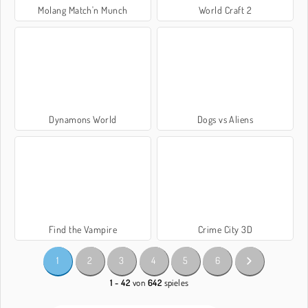
Molang Match'n Munch
World Craft 2
Dynamons World
Dogs vs Aliens
Find the Vampire
Crime City 3D
1
2
3
4
5
6
1 - 42
von
642
spieles