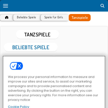
Tanzspiele
Beliebte Spiele
Spiele für Girls
TANZSPIELE
BELIEBTE SPIELE
We process your personal information to measure and
improve our sites and service, to assist our marketing
campaigns and to provide personalised content and
Sprunki
Der letzte Panda
advertising. By clicking the button on the right, you can
exercise your privacy rights. For more information see our
privacy notice
Cookie Policy