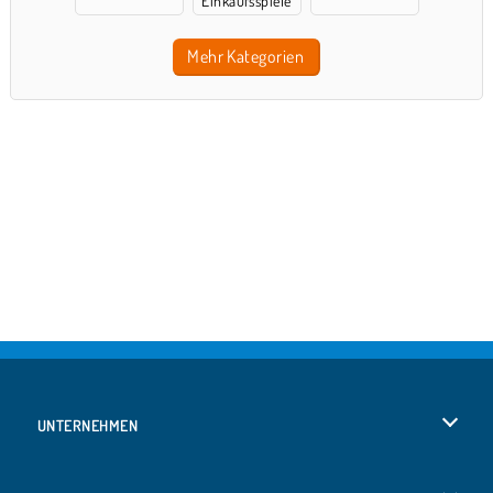
Einkaufsspiele
Mehr Kategorien
UNTERNEHMEN
Benutzungsbedingungen