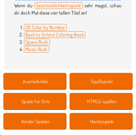
Wenn du
Geschicklichkeitsspiele
sehr magst, schau
dir doch Mal diese vier tollen Titel an!
3D Color by Number
Back to School Coloring Book
Space Rush
Music Rush
Ausmalbilder
Spaßspiele
Spiele für Girls
HTML5-spellen
Kinder Spielen
Handyspiele