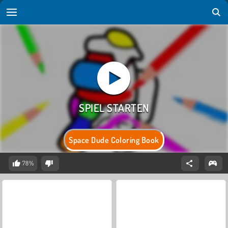
Space Dude Coloring Book
78%