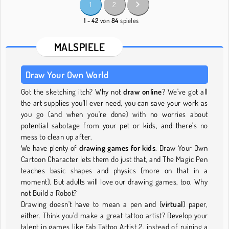
1
2
1 - 42
von
84
spieles
MALSPIELE
Draw Your Own World
Got the sketching itch? Why not
draw online
? We've got all
the art supplies you'll ever need, you can save your work as
you go (and when you're done) with no worries about
potential sabotage from your pet or kids, and there's no
mess to clean up after.
We have plenty of
drawing games for kids
. Draw Your Own
Cartoon Character lets them do just that, and The Magic Pen
teaches basic shapes and physics (more on that in a
moment). But adults will love our drawing games, too. Why
not Build a Robot?
Drawing doesn't have to mean a pen and (
virtual
) paper,
either. Think you'd make a great tattoo artist? Develop your
talent in games like Fab Tattoo Artist 2, instead of ruining a