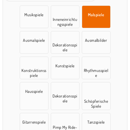
Musikspiele
Malspiele
Inneneinrichtu
ngsspiele
Ausmalspiele
Ausmalbilder
Dekorationsspi
ele
Kunstspiele
Konstruktionss
Rhythmusspiel
piele
e
Hausspiele
Dekorationsspi
ele
Schöpferische
Spiele
Gitarrenspiele
Tanzspiele
Pimp My Ride-