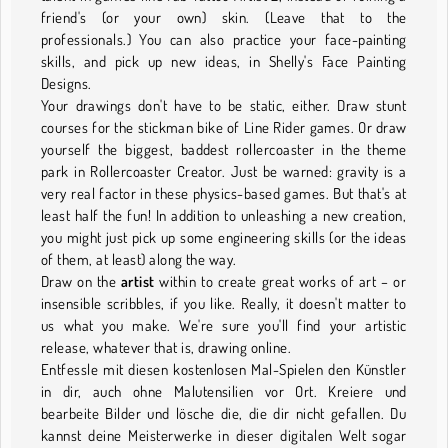
friend's (or your own) skin. (Leave that to the
professionals.) You can also practice your face-painting
skills, and pick up new ideas, in Shelly's Face Painting
Designs.
Your drawings don't have to be static, either. Draw stunt
courses for the stickman bike of Line Rider games. Or draw
yourself the biggest, baddest rollercoaster in the theme
park in Rollercoaster Creator. Just be warned: gravity is a
very real factor in these physics-based games. But that's at
least half the fun! In addition to unleashing a new creation,
you might just pick up some engineering skills (or the ideas
of them, at least) along the way.
Draw on the
artist
within to create great works of art – or
insensible scribbles, if you like. Really, it doesn't matter to
us what you make. We're sure you'll find your artistic
release, whatever that is, drawing online.
Entfessle mit diesen kostenlosen Mal-Spielen den Künstler
in dir, auch ohne Malutensilien vor Ort. Kreiere und
bearbeite Bilder und lösche die, die dir nicht gefallen. Du
kannst deine Meisterwerke in dieser digitalen Welt sogar