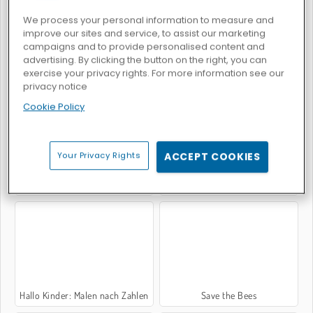
We process your personal information to measure and
improve our sites and service, to assist our marketing
campaigns and to provide personalised content and
advertising. By clicking the button on the right, you can
exercise your privacy rights. For more information see our
Pixel Number DIY Coloring
DRAWar.io
privacy notice
Cookie Policy
Your Privacy Rights
ACCEPT COOKIES
Stop The Bullet
Single Line: Drawing Puzzle
Hallo Kinder: Malen nach Zahlen
Save the Bees