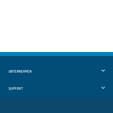
UNTERNEHMEN
Benutzungsbedingungen
SUPPORT
Unsere Datenschutzre ...
Hilfe
SPRACHEN