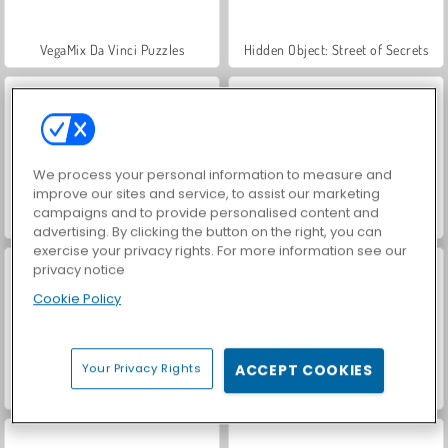
VegaMix Da Vinci Puzzles
Hidden Object: Street of Secrets
We process your personal information to measure and
improve our sites and service, to assist our marketing
campaigns and to provide personalised content and
World War 2 Shooter
Car Parking City Duel
advertising. By clicking the button on the right, you can
exercise your privacy rights. For more information see our
privacy notice
Cookie Policy
Your Privacy Rights
ACCEPT COOKIES
Casino World
Let's Fish!