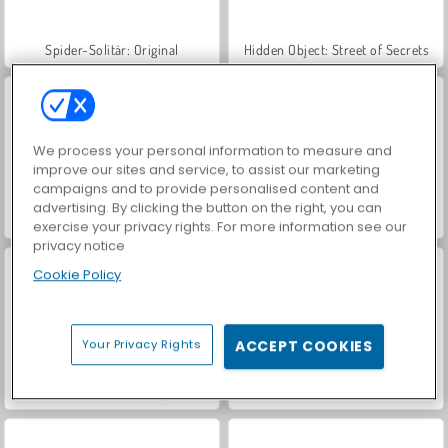
Spider-Solitär: Original
Hidden Object: Street of Secrets
We process your personal information to measure and
improve our sites and service, to assist our marketing
campaigns and to provide personalised content and
advertising. By clicking the button on the right, you can
VegaMix Da Vinci Puzzles
Let's Fish!
exercise your privacy rights. For more information see our
privacy notice
Cookie Policy
Your Privacy Rights
ACCEPT COOKIES
ASMR Makeover & Makeup Studio
World War 2 Shooter