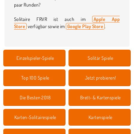
paar Runden?
Solitaire FRVR ist auch im
Apple App
Store
verfügbar sowie im
Google Play Store
.
Einzelspieler-Spiele
Solitär Spiele
Top 100 Spiele
Jetzt probieren!
Die Besten 2018
Brett- & Kartenspiele
Karten-Solitairespiele
Kartenspiele