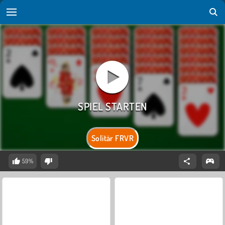
Solitär FRVR
59%