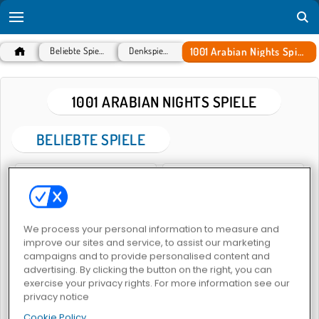
1001 Arabian Nights Spiele
Beliebte Spiele
Denkspiele
1001 ARABIAN NIGHTS SPIELE
BELIEBTE SPIELE
We process your personal information to measure and
improve our sites and service, to assist our marketing
campaigns and to provide personalised content and
1001 Arabian Nights
1001 Arabian Nights 7
advertising. By clicking the button on the right, you can
exercise your privacy rights. For more information see our
privacy notice
Cookie Policy