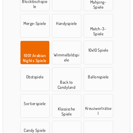
Blocklöschspie
Mahjong-
le
Spiele
Merge-Spiele
Handyspiele
Match-3-
Spiele
10x10 Spiele
Wimmelbildspi
1001 Arabian
ele
Nights Spiele
Obstspiele
Ballonspiele
Back to
Candyland
Sortierspiele
Kreuzworträtse
Klassische
l
Spiele
Candy Spiele