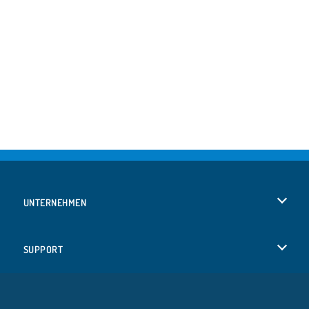
UNTERNEHMEN
Benutzungsbedingungen
SUPPORT
Unsere Datenschutzre ...
Hilfe
SPRACHEN