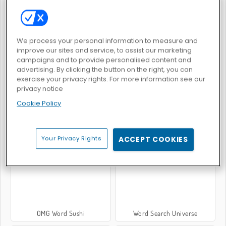
We process your personal information to measure and
improve our sites and service, to assist our marketing
Word Search
Neon-Wörter
campaigns and to provide personalised content and
advertising. By clicking the button on the right, you can
exercise your privacy rights. For more information see our
privacy notice
Cookie Policy
Wörter in der Pfanne
Entspanntes Kreuzworträtsel
Your Privacy Rights
ACCEPT COOKIES
OMG Word Sushi
Word Search Universe