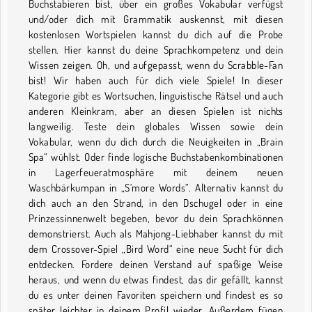
Buchstabieren bist, über ein großes Vokabular verfügst
und/oder dich mit Grammatik auskennst, mit diesen
kostenlosen Wortspielen kannst du dich auf die Probe
stellen. Hier kannst du deine Sprachkompetenz und dein
Wissen zeigen. Oh, und aufgepasst, wenn du Scrabble-Fan
bist! Wir haben auch für dich viele Spiele! In dieser
Kategorie gibt es Wortsuchen, linguistische Rätsel und auch
anderen Kleinkram, aber an diesen Spielen ist nichts
langweilig. Teste dein globales Wissen sowie dein
Vokabular, wenn du dich durch die Neuigkeiten in „Brain
Spa“ wühlst. Oder finde logische Buchstabenkombinationen
in Lagerfeueratmosphäre mit deinem neuen
Waschbärkumpan in „S‘more Words“. Alternativ kannst du
dich auch an den Strand, in den Dschugel oder in eine
Prinzessinnenwelt begeben, bevor du dein Sprachkönnen
demonstrierst. Auch als Mahjong-Liebhaber kannst du mit
dem Crossover-Spiel „Bird Word“ eine neue Sucht für dich
entdecken. Fordere deinen Verstand auf spaßige Weise
heraus, und wenn du etwas findest, das dir gefällt, kannst
du es unter deinen Favoriten speichern und findest es so
später leichter in deinem Profil wieder. Außerdem fügen