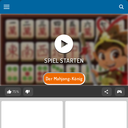
Der Mahjong-König
75%