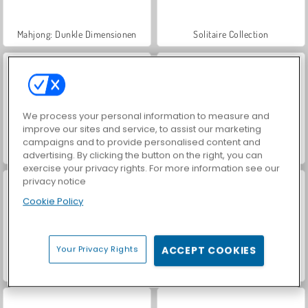
Mahjong: Dunkle Dimensionen
Solitaire Collection
We process your personal information to measure and
improve our sites and service, to assist our marketing
campaigns and to provide personalised content and
Royal Story
Blasenschießer extrem
advertising. By clicking the button on the right, you can
exercise your privacy rights. For more information see our
privacy notice
Cookie Policy
Your Privacy Rights
ACCEPT COOKIES
Bubble Shooter
Elfmeterschießen: Europacup 2016