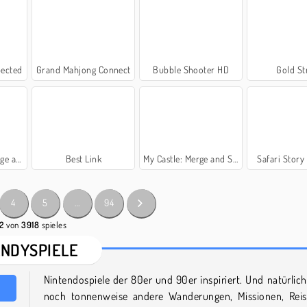
pected
Grand Mahjong Connect
Bubble Shooter HD
Gold St
d Bake
Best Link
My Castle: Merge and Story
Safari Story
4
5
…
94
42
von
3918
spieles
NDYSPIELE
Nintendospiele der 80er und 90er inspiriert. Und natürlich
noch tonnenweise andere Wanderungen, Missionen, Rei