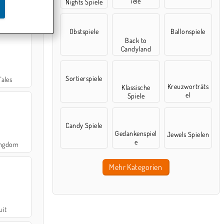
iele
Nights Spiele
t Classic
Obstspiele
Ballonspiele
Back to
Candyland
Sortierspiele
ales
Kreuzworträts
Klassische
el
Spiele
Candy Spiele
Gedankenspiel
Jewels Spielen
e
ingdom
Mehr Kategorien
uit