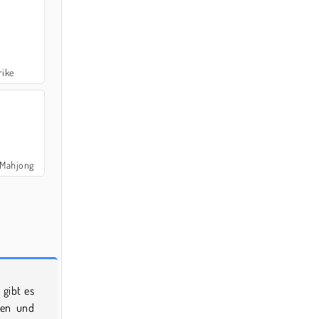
rike
 Mahjong
 gibt es
sen und