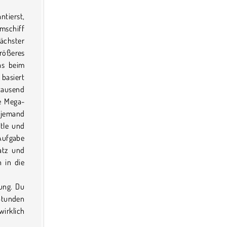
ntierst,
mschiff
ächster
ößeres
as beim
 basiert
tausend
he Mega-
d jemand
ttle und
Aufgabe
atz und
 in die
ung. Du
Stunden
irklich