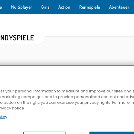
e
Multiplayer
Girls
Action
Rennspiele
Abenteuer
NDYSPIELE
s your personal information to measure and improve our sites and s
r marketing campaigns and to provide personalised content and adver
he button on the right, you can exercise your privacy rights. For more 
TriPeaks
Merge Haven
Mahjong Link
Farm Merge
rivacy notice
licy