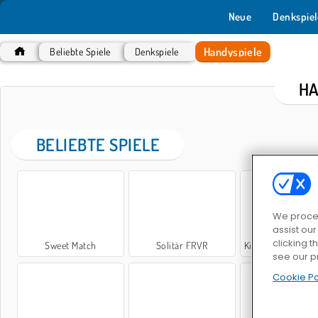
Neue
Denkspiel
Handyspiele
Beliebte Spiele
Denkspiele
HA
BELIEBTE SPIELE
We proces
assist ou
clicking t
Sweet Match
Solitär FRVR
Kings and Queens: Solitaire 
see our p
Cookie Po