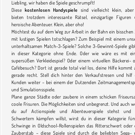
Liebling, wir haben die Spiele geschrumpft!
Diese
kostenlosen Handyspiele
sind vielleicht klein, aber
bieten trotzdem interessante Rätsel, einzigartige Figuren
heroische Abenteuer. Klein, aber oho!
Möchtest du auf dem Weg zur Arbeit in der Bahn ein bisschen 
mit lustigen Spielen totschlagen? Zum Beispiel mit einem uns
unterhaltsamen Match-3-Spiele? Solche 3-Gewinnt-Spiele gib
in dieser Kategorie ohne Ende. Oder wie wäre es mit e
supersüßen Verkleidespiel? Oder einem virtuellen Bäckerei- 
Cafébesuch? Dort ist gerade total viel los, deine Hilfe kommt 
gerade recht. Stell dich hinter den Verkaufstresen und hilf
Kunden weiter – bei einem der Dutzenden Zeitmanagementsp
und Simulationsspiele.
Plane ganze Städte oder zaubere in einem schicken Friseurs
coole Frisuren. Die Möglichkeiten sind unbegrenzt. Und auch 
du auf Actionspiele und Abenteuerspiele stehst und 
Schwertern kämpfen willst, wirst du in dieser Kategorie fün
Schwinge in Oldschool-Rollenspielen das Ritterschwert oder
Zauberstab – diese Spiele sind durch die beliebten Sega-