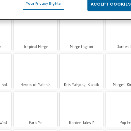
Your Privacy Rights
ACCEPT COOKIES
My Parking Lot
Blasenschießer extrem
Mahjong Connec
h
Tropical Merge
Merge Lagoon
Garden T
litär
Heroes of Match 3
Kris Mahjong: Klassik
Mergest K
 West
Park Me
Garden Tales 2
Pop Fr