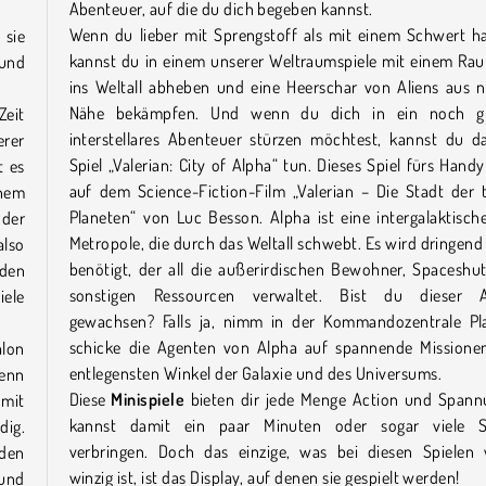
Abenteuer, auf die du dich begeben kannst.
Wenn du lieber mit Sprengstoff als mit einem Schwert ha
 sie
kannst du in einem unserer Weltraumspiele mit einem Rau
 und
ins Weltall abheben und eine Heerschar von Aliens aus n
Nähe bekämpfen. Und wenn du dich in ein noch gr
Zeit
interstellares Abenteuer stürzen möchtest, kannst du d
erer
Spiel „Valerian: City of Alpha“ tun. Dieses Spiel fürs Handy
t es
auf dem Science-Fiction-Film „Valerian – Die Stadt der 
inem
Planeten“ von Luc Besson. Alpha ist eine intergalaktisc
oder
Metropole, die durch das Weltall schwebt. Es wird dringen
also
benötigt, der all die außerirdischen Bewohner, Spaceshu
 den
sonstigen Ressourcen verwaltet. Bist du dieser 
iele
gewachsen? Falls ja, nimm in der Kommandozentrale Pl
schicke die Agenten von Alpha auf spannende Missionen
alon
entlegensten Winkel der Galaxie und des Universums.
wenn
Diese
Minispiele
bieten dir jede Menge Action und Spann
mit
kannst damit ein paar Minuten oder sogar viele 
dig.
verbringen. Doch das einzige, was bei diesen Spielen w
 den
winzig ist, ist das Display, auf denen sie gespielt werden!
 und