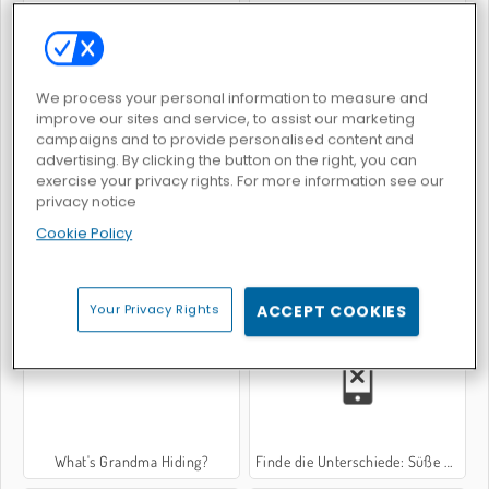
We process your personal information to measure and
Verlorenes Artefakt
Daily Witness
improve our sites and service, to assist our marketing
campaigns and to provide personalised content and
advertising. By clicking the button on the right, you can
exercise your privacy rights. For more information see our
privacy notice
Cookie Policy
Hidden Magic OG
Hidden Object: Clues and Mysteries
Your Privacy Rights
ACCEPT COOKIES
What's Grandma Hiding?
Finde die Unterschiede: Süße Babys