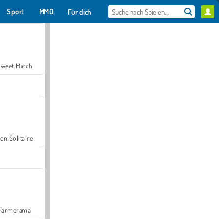
Sport
MMO
Für dich
Sweet Match
en Solitaire
Farmerama