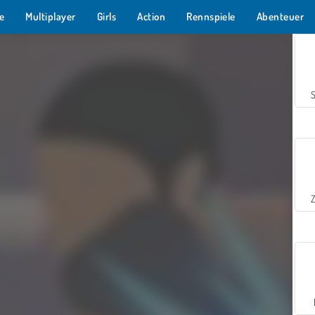
e
Multiplayer
Girls
Action
Rennspiele
Abenteuer
Z