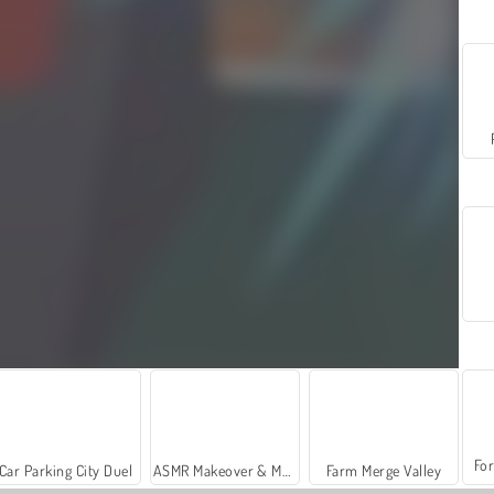
For
Car Parking City Duel
ASMR Makeover & Makeup Studio
Farm Merge Valley