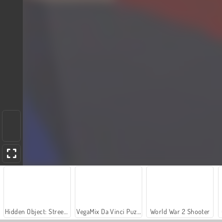
Hidden Object: Street of Secrets
VegaMix Da Vinci Puzzles
World War 2 Shooter