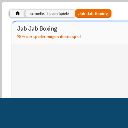
Jab Jab Boxing
Schnelles Tippen Spiele
Royal Story
Let's Fish!
Jab Jab Boxing
78% der spieler mögen dieses spiel
Action
Arkadenspiele
Boxen
Schnelles Tippen
Wortspiele