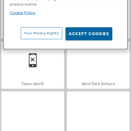
privacy notice
Cookie Policy
Your Privacy Rights
ACCEPT COOKIES
Royal Story
Let's Fish!
Casino World
Word Deck Solitaire