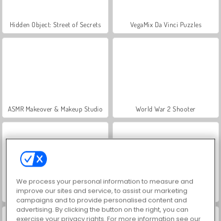
Hidden Object: Street of Secrets
VegaMix Da Vinci Puzzles
ASMR Makeover & Makeup Studio
World War 2 Shooter
We process your personal information to measure and
improve our sites and service, to assist our marketing
Farm Merge Valley
Car Parking City Duel
campaigns and to provide personalised content and
advertising. By clicking the button on the right, you can
exercise your privacy rights. For more information see our