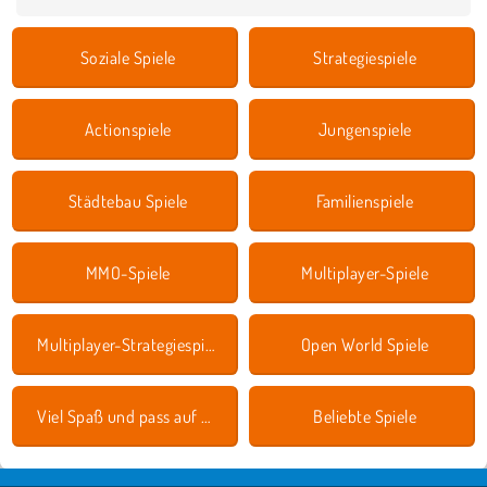
Soziale Spiele
Strategiespiele
Actionspiele
Jungenspiele
Städtebau Spiele
Familienspiele
MMO-Spiele
Multiplayer-Spiele
Multiplayer-Strategiespiele
Open World Spiele
Viel Spaß und pass auf dich auf!
Beliebte Spiele