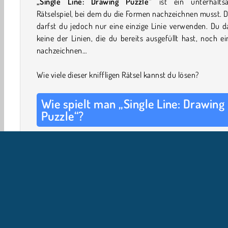
„Single Line: Drawing Puzzle“
ist ein unterhalts
Rätselspiel, bei dem du die Formen nachzeichnen musst. 
darfst du jedoch nur eine einzige Linie verwenden. Du d
keine der Linien, die du bereits ausgefüllt hast, noch e
nachzeichnen…
Wie viele dieser kniffligen Rätsel kannst du lösen?
Wie spielt man „Single Line: Drawing
Puzzle“?
Tippe irgendwo auf die Strichzeichnung, um mit
Nachzeichnen der Figur zu beginnen. Dabei füllst du die L
nach und nach aus. Das Ziel ist es, die ges
Strichzeichnung auszufüllen, aber du darfst dafür nur 
einzige Linie nachzeichnen.
Du darfst eine Linie kreuzen, die du bereits ausgemalt has
darfst jedoch nicht zurückgehen und eine Linie nachzeic