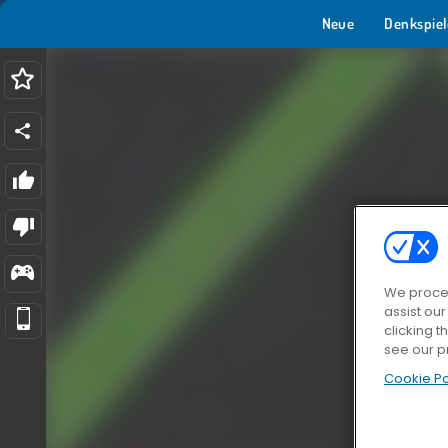
Neue
Denkspiel
We proces
assist ou
clicking t
see our p
Cookie Po