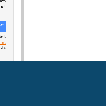
 dem
 oft
ne:
brik
 mit
 die
ames