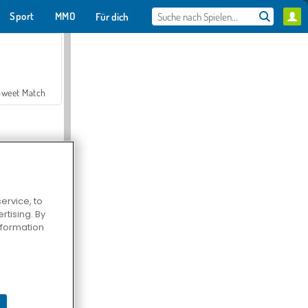
Sport
MMO
Für dich
Sweet Match
ervice, to
tising. By
en Solitaire
information