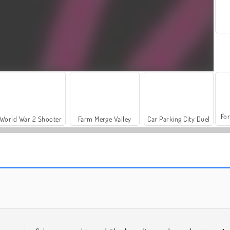
For
World War 2 Shooter
Farm Merge Valley
Car Parking City Duel
Rope Stitch Puzzle
One Line Drawing