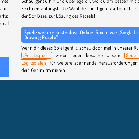
ames
Schau genau hin und überlege dir, wo du am besten mit
Dabei
Zeichnen anfängst. Die Wahl des richtigen Startpunkts ist
arfst
der Schlüssel zur Lösung des Rätsels!
inmal
Spiele weitere kostenlose Online-Spiele wie „Single Li
Drawing Puzzle“
Wenn dir dieses Spiel gefällt, schau doch mal in unserer Ru
„Puzzlespiele“
vorbei oder besuche unsere
Seite
Logikspielen
für weitere spannende Herausforderungen,
dein Gehirn trainieren.
 dem
Wer hat „Single Line: Drawing Puzzle“ entwickelt?
inien
„Single Line: Drawing Puzzle“
wurde von Bravestars G
amte
entwickelt.
eine
Wann wurde „Single Line: Drawing Puzzle“
veröffentlicht?
t. Du
hnen,
Dieses Spiel wurde am 17. Juni 2026 veröffentlicht.