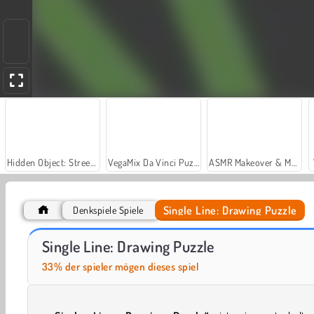
Hidden Object: Street of Secrets
VegaMix Da Vinci Puzzles
ASMR Makeover & Makeup Studio
Single Line: Drawing Puzzle
Denkspiele Spiele
Let's Fish!
Park Me: Draw Path
Single Line: Drawing Puzzle
33% der spieler mögen dieses spiel