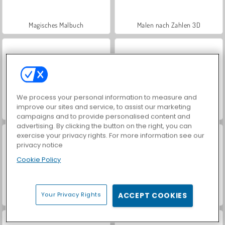
Magisches Malbuch
Malen nach Zahlen 3D
We process your personal information to measure and
improve our sites and service, to assist our marketing
Schulbeginn: Süße Bären ausmalen
Bird Coloring
campaigns and to provide personalised content and
advertising. By clicking the button on the right, you can
exercise your privacy rights. For more information see our
privacy notice
Cookie Policy
Your Privacy Rights
ACCEPT COOKIES
Malbuch: Krokodil
Coloring Book: Shopkins