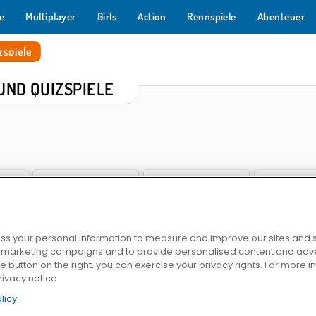
e
Multiplayer
Girls
Action
Rennspiele
Abenteuer
zspiele
UND QUIZSPIELE
s your personal information to measure and improve our sites and s
Which Meme Cat Are You?
Google Feud
Trivia! Best F
r marketing campaigns and to provide personalised content and adver
he button on the right, you can exercise your privacy rights. For more 
rivacy notice
licy