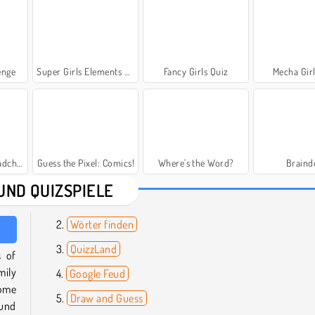
enge
Super Girls Elements Quiz
Fancy Girls Quiz
Mecha Girl
st du?
Guess the Pixel: Comics!
Where's the Word?
Brain
UND QUIZSPIELE
Wörter finden
QuizzLand
s of
mily
Google Feud
some
Draw and Guess
ound