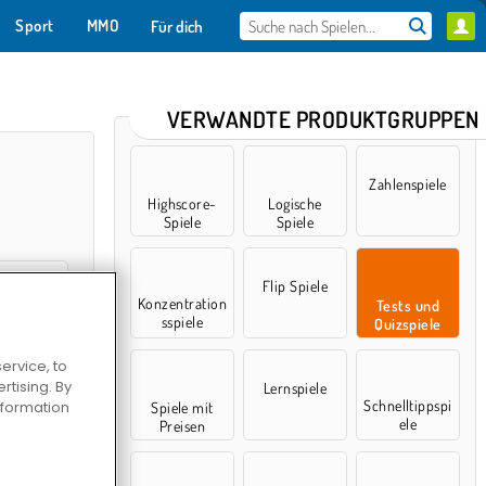
Sport
MMO
Für dich
VERWANDTE PRODUKTGRUPPEN
Zahlenspiele
Highscore-
Logische
Spiele
Spiele
Flip Spiele
Konzentration
Tests und
sspiele
Quizspiele
ervice, to
amily Quiz
tising. By
Lernspiele
Schnelltippspi
information
Spiele mit
ele
Preisen