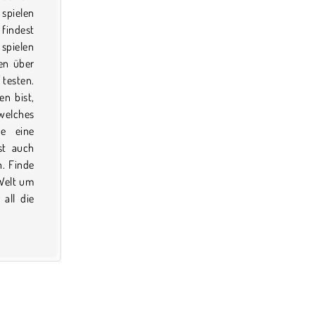
 spielen
 findest
 spielen
en über
testen.
n bist,
welches
le eine
st auch
n. Finde
 Welt um
all die