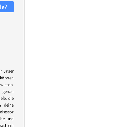
le?
ir unser
, können
 wissen.
n, genau
ele, die
h deine
ofessor
sche und
hast ein