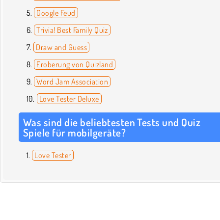
Google Feud
Trivia! Best Family Quiz
Draw and Guess
Eroberung von Quizland
Word Jam Association
Love Tester Deluxe
Was sind die beliebtesten Tests und Quiz
Spiele für mobilgeräte?
Love Tester