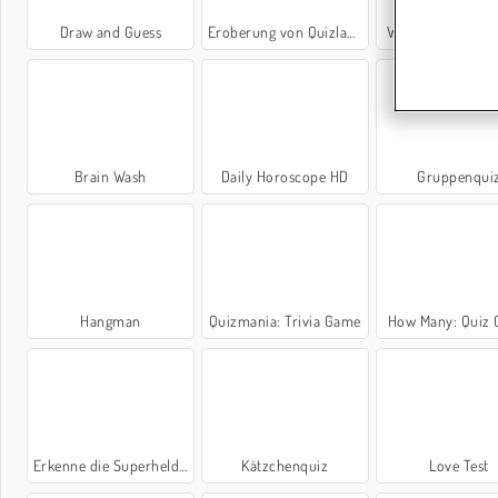
Draw and Guess
Eroberung von Quizland
Word Jam Associ
Brain Wash
Daily Horoscope HD
Gruppenqui
Hangman
Quizmania: Trivia Game
How Many: Quiz
Erkenne die Superhelden
Kätzchenquiz
Love Test