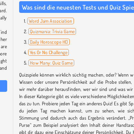
lls,
Was sind die neuesten Tests und Quiz Spie
ard.
ally
Word Jam Association
Quizmania: Trivia Game
Find
ther
Daily Horoscope HD
 are
Yes Or No Challenge
more
ight
How Many: Quiz Game
 and
Quizspiele können wirklich süchtig machen, oder? Wenn w
Wissen oder unsere Persönlichkeit auf die Probe stellen
wir mehr darüber herausfinden, wer wir sind und was wir
In dieser Kategorie gibt es viele verschiedene Möglichkeite
das zu tun. Probiere jeden Tag ein anderes Quiz! Es gibt Spi
du jeden Tag machen kannst, um zu sehen, wie sic
Stimmung und dadurch auch das Ergebnis verändert. „Pr
Purse“ zum Beispiel analysiert den Inhalt deiner Handta
gibt dir dazu eine Einschätzung deiner Persönlichkeit. Du 