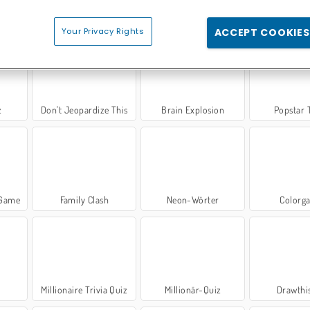
ation
Love Tester Deluxe
MasterMind
Emoji 
Your Privacy Rights
ACCEPT COOKIES
z
Don't Jeopardize This
Brain Explosion
Popstar T
 Game
Family Clash
Neon-Wörter
Colorg
Millionaire Trivia Quiz
Millionär-Quiz
Drawthis