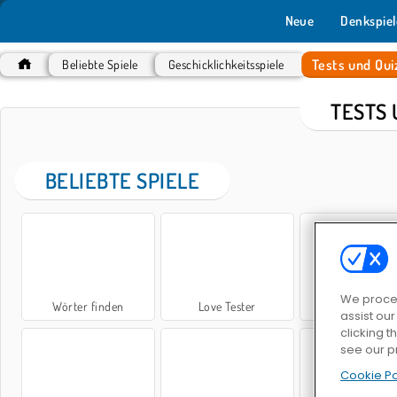
Neue
Denkspiel
Tests und Qui
Beliebte Spiele
Geschicklichkeitsspiele
TESTS 
BELIEBTE SPIELE
We proces
Wörter finden
Love Tester
QuizzLand
assist ou
clicking t
see our p
Cookie Po