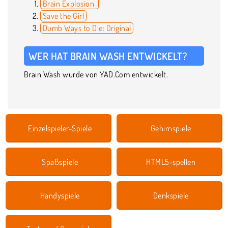
Brain Explosion
Save the Girl
Dumb Ways to Die: Original
WER HAT BRAIN WASH ENTWICKELT?
Brain Wash wurde von YAD.Com entwickelt.
Einzelspieler-Spiele
Gehirnspiele
Spaßspiele
HTML5-spellen
Handyspiele
Denkspiele