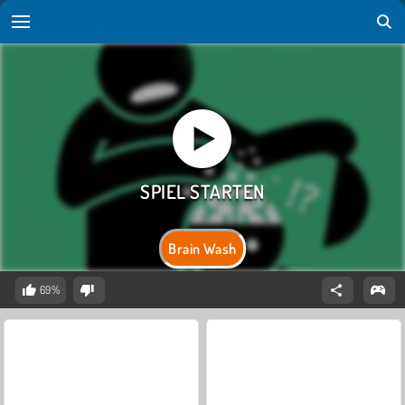
Brain Wash
69%