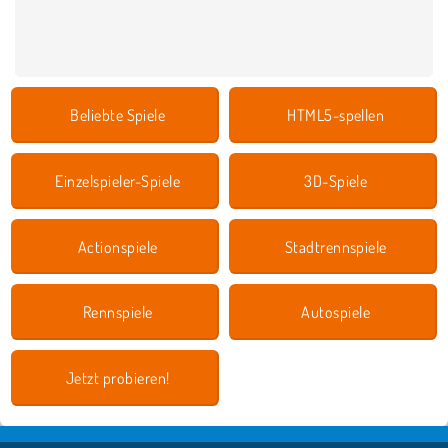
Beliebte Spiele
HTML5-spellen
Einzelspieler-Spiele
3D-Spiele
Actionspiele
Stadtrennspiele
Rennspiele
Autospiele
Jetzt probieren!