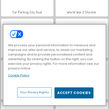
Car Parking City Duel
World War 2 Shooter
We process your personal information to measure and
improve our sites and service, to assist our marketing
Hidden Object: Street of Secrets
VegaMix Da Vinci Puzzles
campaigns and to provide personalised content and
advertising. By clicking the button on the right, you can
exercise your privacy rights. For more information see our
privacy notice
Cookie Policy
Your Privacy Rights
ACCEPT COOKIES
ASMR Makeover & Makeup Studio
Royal Story