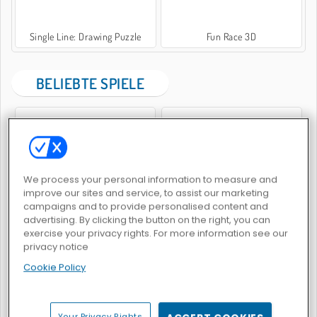
Single Line: Drawing Puzzle
Fun Race 3D
BELIEBTE SPIELE
We process your personal information to measure and
improve our sites and service, to assist our marketing
Goodgame Empire
Match Arena Multiplayer
campaigns and to provide personalised content and
advertising. By clicking the button on the right, you can
exercise your privacy rights. For more information see our
privacy notice
Cookie Policy
Blasenschießer extrem
Harvest Honors
Your Privacy Rights