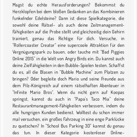
Magst du echte Herausforderungen? Bekommst du
Herzklopfen bei dem bloßen Gedanken an das Kombinieren
funkelnder Edelsteine? Dann ist diese Spielkategorie, die
sowohl deine Rätsel- als auch deine Zeitmanagement-
Fähigkeiten auf die Probe stellt und gleichzeitig dein Gehirn
trainiert, genau das Richtige für dich. Versuche, in
"Rollercoaster Creator" eine supercoole Attraktion für den
Vergnügungspark zu bauen, oder tauche mit "Bad Piggies
Online 2015" in die Welt von Angry Birds ein. Du kannst auch
deine Zielfähigkeiten in den Bubble-Spielen testen. Schaffst
du es, all die Blasen in "Bubble Machine" zum Platzen zu
bringen? Oder begleite doch Mario und seine Freunde aus
dem Pilz-Königreich auf einem rätselhaften Abenteuer in
"Infinite Mario Bros". Wenn du nicht gern auf Koopas
springst, kannst du auch in "Papa's Taco Mia" deine
Restaurantmanagement-Fähigkeiten verbessern, indem du
alle hungrigen Kunden bedienst. Wolltest du schon immer
mal versuchen, ein großes Fahrzeug in eine enge Parklücke
zu quetschen? In "School Bus Parking 3D" kannst du genau
das tun. In dieser Kategorie kostenloser Online-