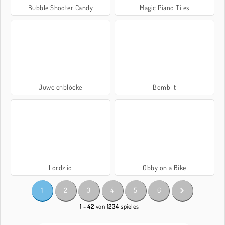
Bubble Shooter Candy
Magic Piano Tiles
Juwelenblöcke
Bomb It
Lordz.io
Obby on a Bike
1
2
3
4
5
6
1 - 42
von
1234
spieles