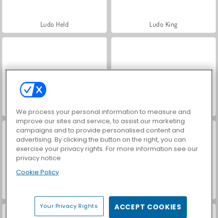
Ludo Held
Ludo King
Hidden Object: Street of Secrets
Ludo Legend
We process your personal information to measure and
improve our sites and service, to assist our marketing
campaigns and to provide personalised content and
advertising. By clicking the button on the right, you can
exercise your privacy rights. For more information see our
privacy notice
Cookie Policy
VegaMix Da Vinci Puzzles
Ludo Online
Your Privacy Rights
ACCEPT COOKIES