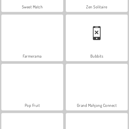
Sweet Match
Zen Solitaire
Farmerama
Bubbits
Pop Fruit
Grand Mahjong Connect