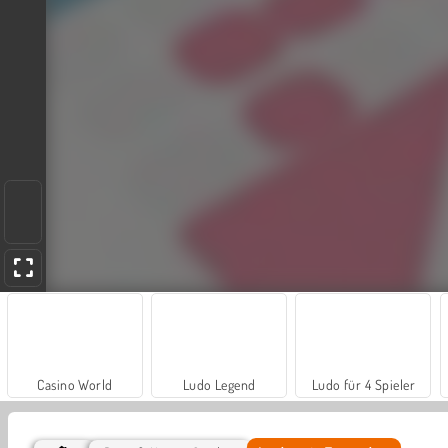
Casino World
Ludo Legend
Ludo für 4 Spieler