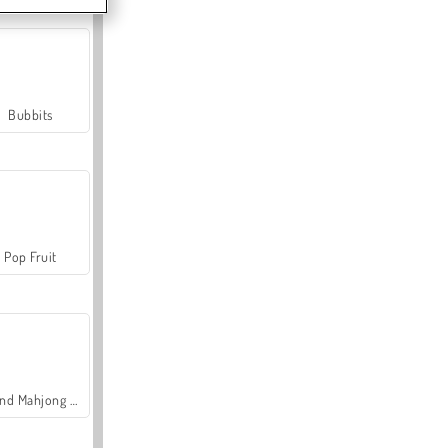
Bubbits
Pop Fruit
Grand Mahjong Connect