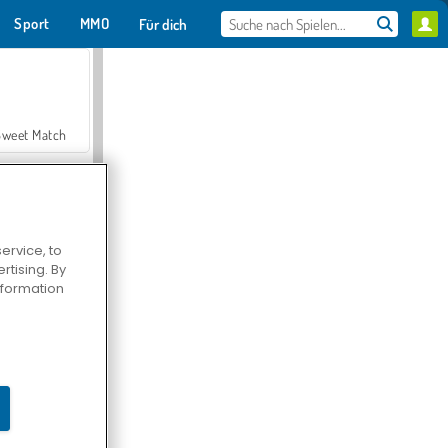
Sport
MMO
Für dich
Sweet Match
ervice, to
tising. By
en Solitaire
information
Farmerama