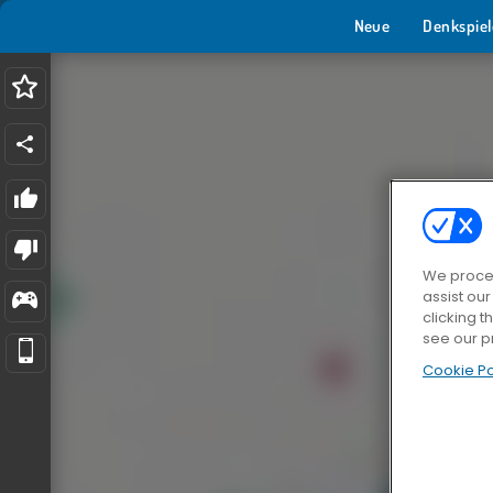
Neue
Denkspiel
We proces
assist ou
clicking t
see our p
Cookie Po