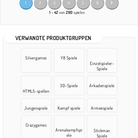
1
2
3
4
5
6
1 - 42
von
290
spieles
VERWANDTE PRODUKTGRUPPEN
Silvergames
Y8 Spiele
Einzelspieler-
Spiele
3D-Spiele
Arkadenspiele
HTML5-spellen
Jungenspiele
Kampf spiele
Armeespiele
Crazygames
Arenakampfspi
Stickman
ele
Spiele