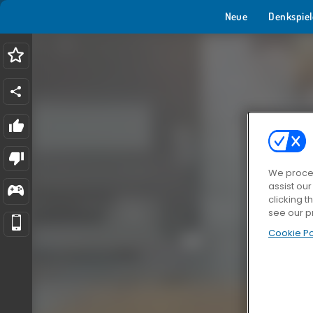
Neue
Denkspiel
We proces
assist ou
clicking t
see our p
Cookie Po