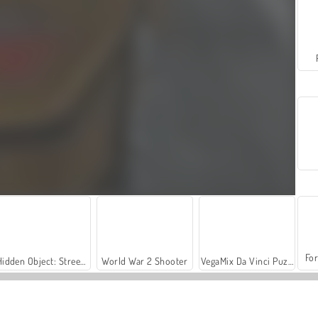
For
Hidden Object: Street of Secrets
World War 2 Shooter
VegaMix Da Vinci Puzzles