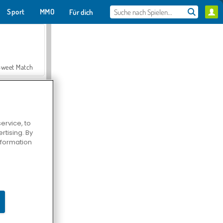
Sport
MMO
Für dich
Sweet Match
ervice, to
tising. By
en Solitaire
information
Farmerama