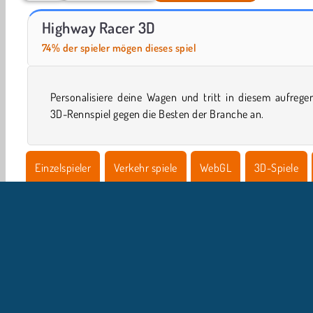
Let's Fish!
ASMR Makeover & Makeup Studio
Highway Racer 3D
74% der spieler mögen dieses spiel
Personalisiere deine Wagen und tritt in diesem aufrege
3D-Rennspiel gegen die Besten der Branche an.
Einzelspieler
Verkehr spiele
WebGL
3D-Spiele
Beliebte
Rennspiele
Jetzt probieren!
U