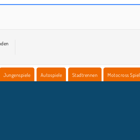
Farm Merge Valley
City Bike Racing Champion
nden
Jungenspiele
Autospiele
Stadtrennen
Motocross Spie
NTERNEHMEN
SUPPORT