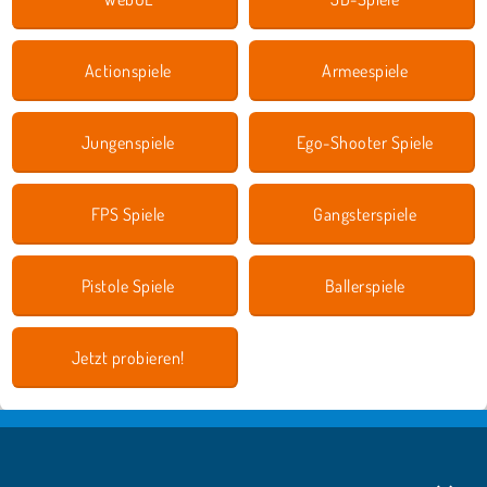
Actionspiele
Armeespiele
Jungenspiele
Ego-Shooter Spiele
FPS Spiele
Gangsterspiele
Pistole Spiele
Ballerspiele
Jetzt probieren!