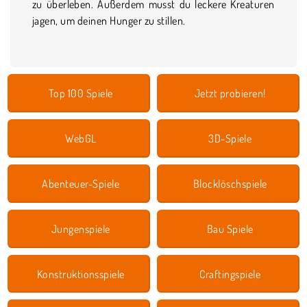
zu überleben. Außerdem musst du leckere Kreaturen
jagen, um deinen Hunger zu stillen.
Top 100 Spiele
Jetzt probieren!
WebGL
3D-Spiele
Abenteuer-Spiele
Blocklöschspiele
Jungenspiele
Bau Spiele
Konstruktionsspiele
Craftingspiele