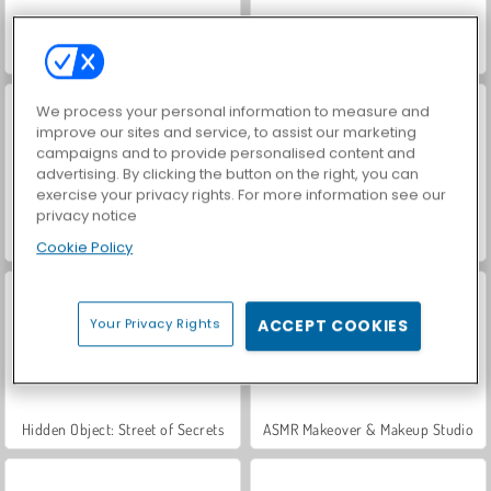
World War 2 Shooter
Car Parking City Duel
We process your personal information to measure and
improve our sites and service, to assist our marketing
campaigns and to provide personalised content and
advertising. By clicking the button on the right, you can
exercise your privacy rights. For more information see our
privacy notice
VegaMix Da Vinci Puzzles
Let's Fish!
Cookie Policy
Your Privacy Rights
ACCEPT COOKIES
Hidden Object: Street of Secrets
ASMR Makeover & Makeup Studio