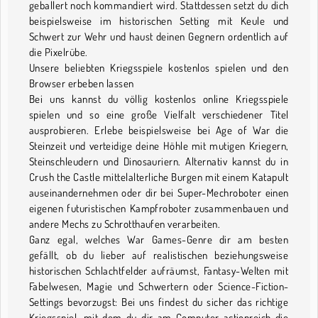
geballert noch kommandiert wird. Stattdessen setzt du dich
beispielsweise im historischen Setting mit Keule und
Schwert zur Wehr und haust deinen Gegnern ordentlich auf
die Pixelrübe.
Unsere beliebten Kriegsspiele kostenlos spielen und den
Browser erbeben lassen
Bei uns kannst du völlig kostenlos online Kriegsspiele
spielen und so eine große Vielfalt verschiedener Titel
ausprobieren. Erlebe beispielsweise bei Age of War die
Steinzeit und verteidige deine Höhle mit mutigen Kriegern,
Steinschleudern und Dinosauriern. Alternativ kannst du in
Crush the Castle mittelalterliche Burgen mit einem Katapult
auseinandernehmen oder dir bei Super-Mechroboter einen
eigenen futuristischen Kampfroboter zusammenbauen und
andere Mechs zu Schrotthaufen verarbeiten.
Ganz egal, welches War Games-Genre dir am besten
gefällt, ob du lieber auf realistischen beziehungsweise
historischen Schlachtfelder aufräumst, Fantasy-Welten mit
Fabelwesen, Magie und Schwertern oder Science-Fiction-
Settings bevorzugst: Bei uns findest du sicher das richtige
Kriegsspiel, mit dem du dir am Computer actionreich die