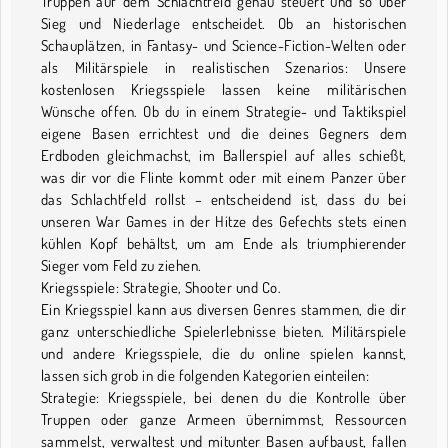
Truppen auf dem Schlachtfeld genau steuert und so über
Sieg und Niederlage entscheidet. Ob an historischen
Schauplätzen, in Fantasy- und Science-Fiction-Welten oder
als Militärspiele in realistischen Szenarios: Unsere
kostenlosen Kriegsspiele lassen keine militärischen
Wünsche offen. Ob du in einem Strategie- und Taktikspiel
eigene Basen errichtest und die deines Gegners dem
Erdboden gleichmachst, im Ballerspiel auf alles schießt,
was dir vor die Flinte kommt oder mit einem Panzer über
das Schlachtfeld rollst – entscheidend ist, dass du bei
unseren War Games in der Hitze des Gefechts stets einen
kühlen Kopf behältst, um am Ende als triumphierender
Sieger vom Feld zu ziehen.
Kriegsspiele: Strategie, Shooter und Co.
Ein Kriegsspiel kann aus diversen Genres stammen, die dir
ganz unterschiedliche Spielerlebnisse bieten. Militärspiele
und andere Kriegsspiele, die du online spielen kannst,
lassen sich grob in die folgenden Kategorien einteilen:
Strategie: Kriegsspiele, bei denen du die Kontrolle über
Truppen oder ganze Armeen übernimmst, Ressourcen
sammelst, verwaltest und mitunter Basen aufbaust, fallen