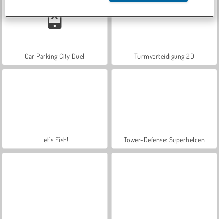
Car Parking City Duel
Turmverteidigung 2D
Let's Fish!
Tower-Defense: Superhelden