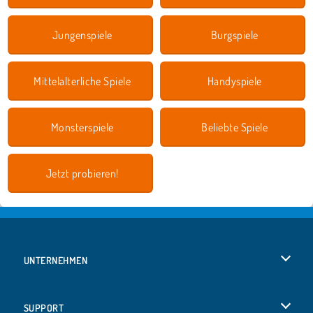
Jungenspiele
Burgspiele
Mittelalterliche Spiele
Handyspiele
Monsterspiele
Beliebte Spiele
Jetzt probieren!
UNTERNEHMEN
Benutzungsbedingungen
SUPPORT