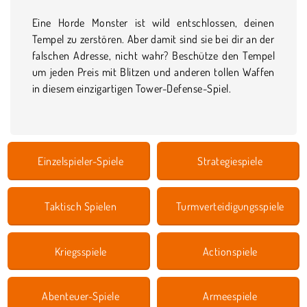
Eine Horde Monster ist wild entschlossen, deinen
Tempel zu zerstören. Aber damit sind sie bei dir an der
falschen Adresse, nicht wahr? Beschütze den Tempel
um jeden Preis mit Blitzen und anderen tollen Waffen
in diesem einzigartigen Tower-Defense-Spiel.
Einzelspieler-Spiele
Strategiespiele
Taktisch Spielen
Turmverteidigungsspiele
Kriegsspiele
Actionspiele
Abenteuer-Spiele
Armeespiele