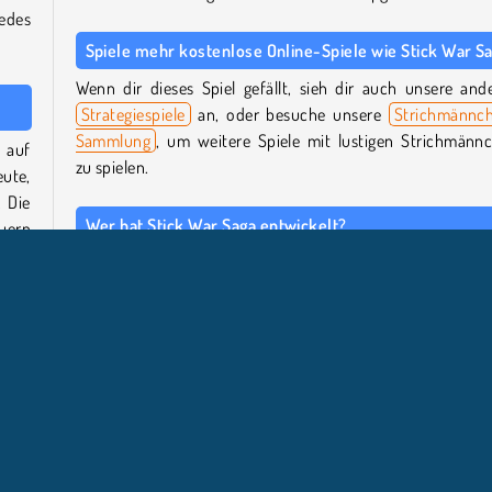
edes
Spiele mehr kostenlose Online-Spiele wie Stick War S
Wenn dir dieses Spiel gefällt, sieh dir auch unsere and
Strategiespiele
an, oder besuche unsere
Strichmännc
Sammlung
, um weitere Spiele mit lustigen Strichmänn
 auf
zu spielen.
ute,
 Die
Wer hat Stick War Saga entwickelt?
euern
Stick War Saga
wurde von YAD entwickelt.
g zu
Wann wurde Stick War Saga zum ersten Mal
dein
veröffentlicht?
e und
Dieses Spiel wurde erstmals am 18. November 2
veröffentlicht.