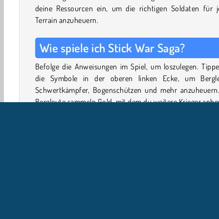
deine Ressourcen ein, um die richtigen Soldaten für j
Terrain anzuheuern.
Wie spiele ich Stick War Saga?
Befolge die Anweisungen im Spiel, um loszulegen. Tippe
die Symbole in der oberen linken Ecke, um Bergle
Schwertkämpfer, Bogenschützen und mehr anzuheuern.
Bergleute sammeln Gold, mit dem du weitere Krieger anh
kannst.
Dein Ziel ist es, die feindliche Armee und ihre Festun
besiegen. Während du deine Armee aufstellst, sammelt 
Feind seine eigenen Soldaten ein. Nutze magische Angriff
monströse Verbündete, um jede Schlacht zu gewinnen.