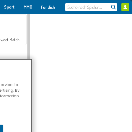
Sport
MMO
Für dich
Sweet Match
ervice, to
tising. By
en Solitaire
information