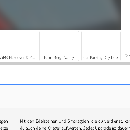
For
ASMR Makeover & Makeup Studio
Farm Merge Valley
Car Parking City Duel
Gladiator-Simulator
Stick Clash Online
gegen
Mit den Edelsteinen und Smaragden, die du verdienst, ka
setze
du auch deine Krieger aufwerten. Jedes Upgrade ist dauerh