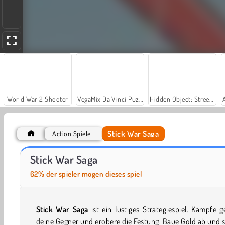
World War 2 Shooter
VegaMix Da Vinci Puzzles
Hidden Object: Street of Secrets
Stick War Saga
Action Spiele
Let's Fish!
Casino World
Stick War Saga
62% der spieler mögen dieses spiel
Stick War Saga
ist ein lustiges Strategiespiel. Kämpfe 
deine Gegner und erobere die Festung. Baue Gold ab und 