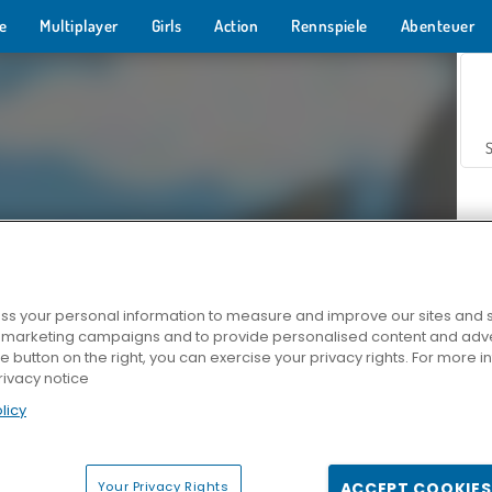
e
Multiplayer
Girls
Action
Rennspiele
Abenteuer
s your personal information to measure and improve our sites and s
r marketing campaigns and to provide personalised content and adver
Z
he button on the right, you can exercise your privacy rights. For more 
rivacy notice
licy
Your Privacy Rights
ACCEPT COOKIES