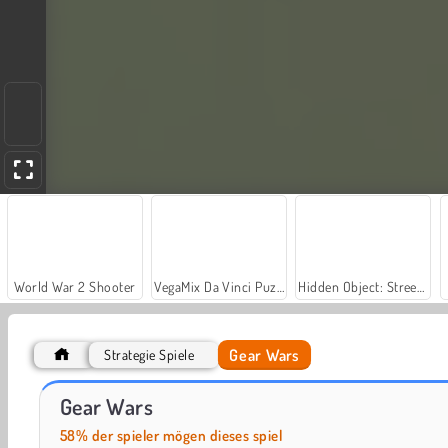
World War 2 Shooter
VegaMix Da Vinci Puzzles
Hidden Object: Street of Secrets
Gear Wars
Strategie Spiele
Royal Story
Let's Fish!
Gear Wars
58% der spieler mögen dieses spiel