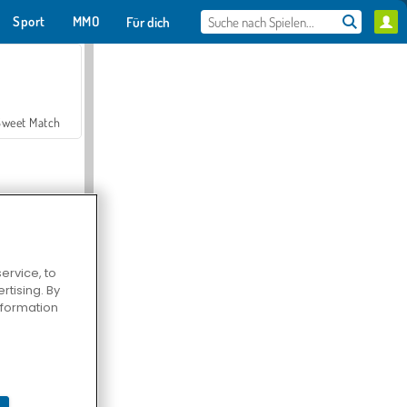
Sport
MMO
Für dich
Sweet Match
ervice, to
tising. By
en Solitaire
information