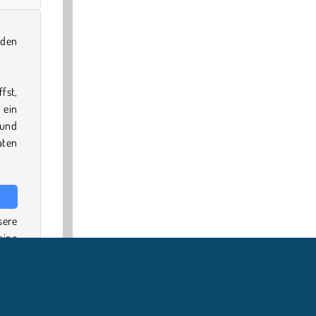
eden
fst,
 ein
 und
aten
sere
eine
nse-
rsed