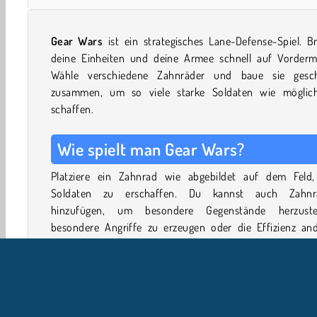
Gear Wars
ist ein strategisches Lane-Defense-Spiel. B
deine Einheiten und deine Armee schnell auf Vorderm
Wähle verschiedene Zahnräder und baue sie gesch
zusammen, um so viele starke Soldaten wie möglic
schaffen.
Wie spielt man Gear Wars?
Platziere ein Zahnrad wie abgebildet auf dem Feld
Soldaten zu erschaffen. Du kannst auch Zahnr
hinzufügen, um besondere Gegenstände herzustel
besondere Angriffe zu erzeugen oder die Effizienz and
Zahnräder zu erhöhen.
Verbinde die Zahnräder geschickt miteinander, um
Wirkung von Verstärkerzahnrädern zu erhöhen
zusätzliche Drehungen zu erzeugen. Deine Sold