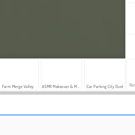
For
Farm Merge Valley
ASMR Makeover & Makeup Studio
Car Parking City Duel
Casino World
Heroes of Myths