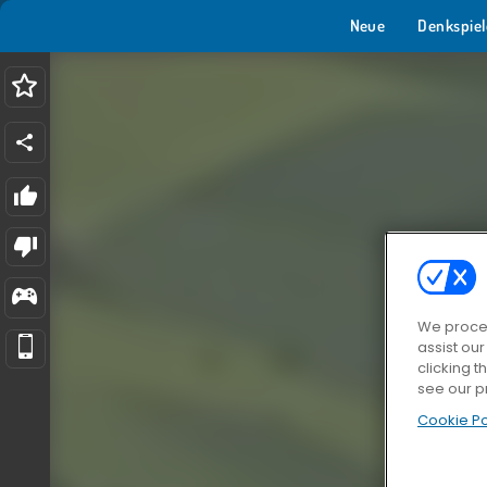
Neue
Denkspiel
We proces
assist ou
clicking t
see our p
Cookie Po