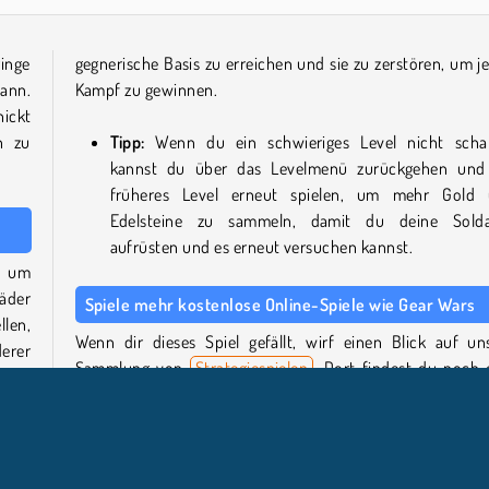
ringe
gegnerische Basis zu erreichen und sie zu zerstören, um j
ann.
Kampf zu gewinnen.
ickt
h zu
Tipp:
Wenn du ein schwieriges Level nicht schaf
kannst du über das Levelmenü zurückgehen und
früheres Level erneut spielen, um mehr Gold
Edelsteine zu sammeln, damit du deine Sold
aufrüsten und es erneut versuchen kannst.
, um
äder
Spiele mehr kostenlose Online-Spiele wie Gear Wars
len,
Wenn dir dieses Spiel gefällt, wirf einen Blick auf un
erer
Sammlung von
Strategiespielen
. Dort findest du noch 
Reihe anderer lustiger
Tower Defense-
und Lane Defe
Spiele, wie zum Beispiel den Browsergame-Klassiker
Cu
 die
Treasure 2
und
Gold Tower Defence
.
 und
aten