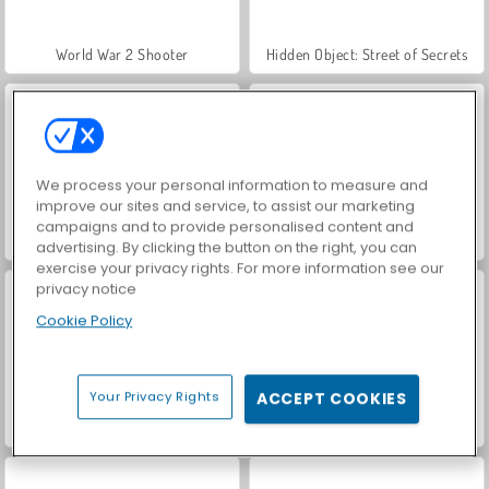
World War 2 Shooter
Hidden Object: Street of Secrets
We process your personal information to measure and
improve our sites and service, to assist our marketing
campaigns and to provide personalised content and
VegaMix Da Vinci Puzzles
Car Parking City Duel
advertising. By clicking the button on the right, you can
exercise your privacy rights. For more information see our
privacy notice
Cookie Policy
Your Privacy Rights
ACCEPT COOKIES
ASMR Makeover & Makeup Studio
Farm Merge Valley