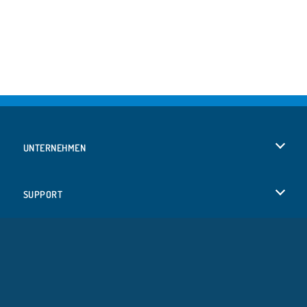
UNTERNEHMEN
Benutzungsbedingungen
SUPPORT
Unsere Datenschutzre ...
Hilfe
SPRACHEN
Cookies
English