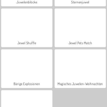
Juwelenblöcke
Sternenjuwel
Jewel Shuffle
Jewel Pets Match
Bärige Explosionen
Magisches Juwelen-Weihnachten