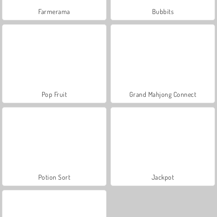
Farmerama
Bubbits
Pop Fruit
Grand Mahjong Connect
Potion Sort
Jackpot